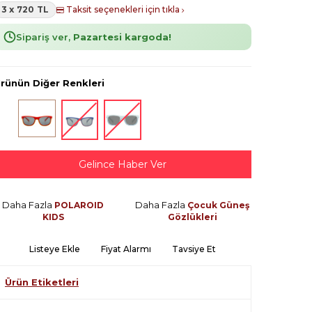
3 x 720 TL
Taksit seçenekleri için tıkla
Sipariş ver,
Pazartesi kargoda!
rünün Diğer Renkleri
Gelince Haber Ver
Daha Fazla
Daha Fazla
POLAROID
Çocuk Güneş
KIDS
Gözlükleri
Listeye Ekle
Fiyat Alarmı
Tavsiye Et
Ürün Etiketleri