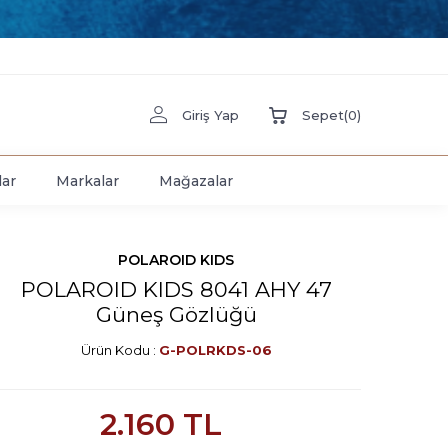
Giriş Yap
Sepet
(
0
)
lar
Markalar
Mağazalar
POLAROID KIDS
POLAROID KIDS 8041 AHY 47
Güneş Gözlüğü
Ürün Kodu :
G-POLRKDS-06
2.160
TL