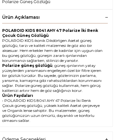
Polarize Güneş Gözlüğü
Ürün Açıklaması
POLAROID KIDS 8041 AHY 47 Polarize İki Renk
Çocuk Güneş Gözlüğü
POLAROID KIDS ikonik Dikdörtgen Asetat güneş
gözlüğü, tarzı ve kaliteli malzemesi ile göz alıcı bir
aksesuar. Hem erkekler hem de kadınlar için uygun olan
bu güneş gözlüğü, güneşin zararlı ışınlarından
korunmanızı sağlarken, stilinizi de yansıtır.
Polarize güneş gözlüğü
, güneş ışınlarının yatay
yüzeylerden yansımasını engelleyen özel bir filtre içeren
bir gözlük türüdür. Bu sayede, gözlerinizin parlama,
yansıma, kamaşma gibi rahatsızlıklardan korunmasını
sağlar. Polarize güneş gözlüğü kullanmak, hem görüş
kalitenizi artırır hem de göz sağlığınızı korur.
Ürün Faydaları
• POLAROID KIDS 8041 AHY 47 Polarize İki Renk
Çocuk güneş gözlüğü, yüksek kaliteli Asetat çerçeveye
ve Organik lense sahiptir. Bu malzemeler, güneş
gözlüğünüzün uzun ömürlü, dayanıklı ve konforlu
olmasını sağlar.
• POLAROID KIDS 8041 AHY 47 Çocuk Polarize İki
Renk güneş gözlüğü, %100 UV koruması sunar. Bu
sayede, gözlerinizi güneşin zararlı ışınlarından korur ve
Ödeme Seçenekleri