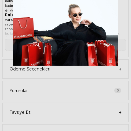
kaliteli malzemesi ile göz alıcı bir aksesuar. Hem erkekler hem de
kadınlar için uygun olan bu güneş gözlüğü, güneşin zararlı
ışınlarından korunmanızı sağlarken, stilinizi de yansıtır.
Polarize güneş gözlüğü
, güneş ışınlarının yatay yüzeylerden
yansımasını engelleyen özel bir filtre içeren bir gözlük türüdür. Bu
sayede, gözlerinizin parlama, yansıma, kamaşma gibi
rahatsızlıklardan korunmasını sağlar. Polarize güneş gözlüğü
kullanmak, hem görüş kalitenizi artırır hem de göz sağlığınızı korur.
Ürün Faydaları
• POLAROID KIDS 8035 1ED 45 Polarize İki Renk Çocuk güneş
▼ Devamını Oku
gözlüğü, yüksek kaliteli Asetat çerçeveye ve Organik lense sahiptir.
Bu malzemeler, güneş gözlüğünüzün uzun ömürlü, dayanıklı ve
konforlu olmasını sağlar.
• POLAROID KIDS 8035 1ED 45 Çocuk Polarize İki Renk güneş
gözlüğü, %100 UV koruması sunar. Bu sayede, gözlerinizi güneşin
Ödeme Seçenekleri
zararlı ışınlarından korur ve göz sağlığınızı korur. Yeşil cam rengi,
ışığı dengeli bir şekilde filtreler ve her ortamda rahat bir görüş sağlar.
Paket İçeriği
• POLAROID KIDS 8035 1ED 45 Polarize İki Renk Çocuk Güneş
Gözlüğü
Yorumlar
0
• Kılıf
• Gözlük temizleme spreyi
• Gözlük temizleme bezi
Ürün Kullanımı
Tavsiye Et
• POLAROID KIDS 8035 1ED 45 Polarize İki Renk Çocuk güneş
gözlüğünüzü, güneşli havalarda veya ışığın fazla olduğu ortamlarda
kullanabilirsiniz. Güneş gözlüğünüzü, yüz şeklinize uygun bir
şekilde takın ve burun pedlerini ayarlayın. Güneş gözlüğünüzü