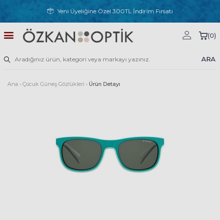
Yeni Üyeliğine Özel 300TL İndirim Fırsatı
(
0
)
ARA
Ana
›
Çocuk Güneş Gözlükleri
›
Ürün Detayı