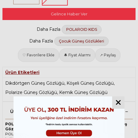
Gelince Haber Ver
Daha Fazla
POLAROID KIDS
Daha Fazla
Çocuk Güneş Gözlükleri
♡ Favorilere Ekle
🔔 Fiyat Alarmı
↗ Paylaş
Ürün Etiketleri
Dikdörtgen Güneş Gözlüğü
,
Köşeli Güneş Gözlüğü
,
Polarize Güneş Gözlüğü
,
Kemik Güneş Gözlüğü
Ürün Açıklaması
POLAROID KIDS 8035 1ED 45 Polarize İki Renk Çocuk Güneş
Gözlüğü
POLAROID KIDS ikonik Dikdörtgen Asetat güneş gözlüğü, tarzı ve