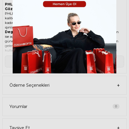
PHLPPEV N23 BLACK MATT CAT2 Siyah Unisex Güneş
Gözlüğü
PHLPPEV ikonik Damla Asetat-Titanyum güneş gözlüğü, tarzı ve
kaliteli malzemesi ile göz alıcı bir aksesuar. Hem erkekler hem de
kadınlar için uygun olan bu güneş gözlüğü, güneşin zararlı
ışınlarından korunmanızı sağlarken, stilinizi de yansıtır.
Degradeli güneş gözlüğü
, camın üst kısmının koyu, alt kısmının
ise açık renkli olduğu bir güneş gözlüğü türüdür. Bu sayede, hem
güneş ışınlarının yüzünüze çarpmasını engeller hem de alt kısımdan
gelen ışığı daha net görmenizi sağlar. Degradeli güneş gözlüğü
kullanmak, hem görüş kalitenizi artırır hem de göz sağlığınızı korur.
Aynalı güneş gözlüğü
, lenslerin dış kısmında yansıtıcı bir kaplama
bulunan güneş gözlüğüdür. Bu kaplama, güneş ışınlarının bir
▼ Devamını Oku
kısmını geri yansıtarak gözleri korur ve parlama etkisini azaltır.
Aynalı güneş gözlükleri, hem erkekler hem de kadınlar için farklı
renk, şekil ve tasarımlarda üretilir. Aynalı güneş gözlükleri, spor,
klasik, retro veya modern bir görünüm sağlayabilir. Aynalı güneş
gözlükleri, aynı zamanda şık ve ilgi çekici bir aksesuar olarak da
Ödeme Seçenekleri
kullanılabilir.
Ürün Faydaları
• PHLPPEV N23 BLACK MATT CAT2 Siyah Unisex güneş gözlüğü,
yüksek kaliteli Asetat-Titanyum çerçeveye ve Polikarbon lense
sahiptir. Bu malzemeler, güneş gözlüğünüzün uzun ömürlü,
Yorumlar
0
dayanıklı ve konforlu olmasını sağlar.
• PHLPPEV N23 BLACK MATT CAT2 Unisex Siyah güneş gözlüğü,
%100 UV koruması sunar. Bu sayede, gözlerinizi güneşin zararlı
ışınlarından korur ve göz sağlığınızı korur. Yeşil cam rengi, ışığı
Tavsiye Et
dengeli bir şekilde filtreler ve her ortamda rahat bir görüş sağlar.