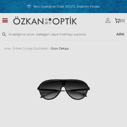
Yeni Üyeliğine Özel 300TL İndirim Fırsatı
(
0
)
ARA
Ana
›
Erkek Güneş Gözlükleri
›
Ürün Detayı