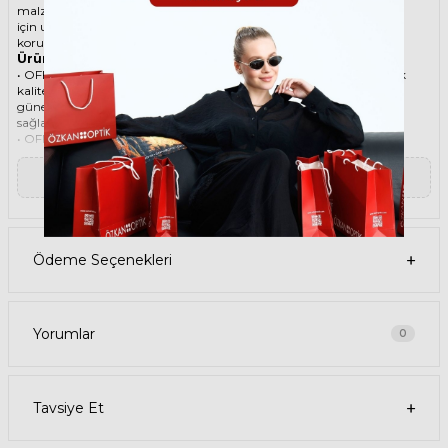
malzemesi ile göz alıcı bir aksesuar. Hem erkekler hem de kadınlar
için uygun olan bu güneş gözlüğü, güneşin zararlı ışınlarından
korunmanızı sağlarken, stilinizi de yansıtır.
Ürün Faydaları
• OFF-WHITE OERI090 4007 51 Mavi Kadın güneş gözlüğü, yüksek
kaliteli Asetat çerçeveye ve Organik lense sahiptir. Bu malzemeler,
güneş gözlüğünüzün uzun ömürlü, dayanıklı ve konforlu olmasını
sağlar.
• OFF-WHITE OERI090 4007 51 Kadın Mavi güneş gözlüğü, %100
UV koruması sunar. Bu sayede, gözlerinizi güneşin zararlı
ışınlarından korur ve göz sağlığınızı korur. Yeşil cam rengi, ışığı
▼ Devamını Oku
dengeli bir şekilde filtreler ve her ortamda rahat bir görüş sağlar.
Paket İçeriği
• OFF-WHITE OERI090 4007 51 Mavi Kadın Güneş Gözlüğü
• Kılıf
• Gözlük temizleme spreyi
Ödeme Seçenekleri
• Gözlük temizleme bezi
Ürün Kullanımı
• OFF-WHITE OERI090 4007 51 Mavi Kadın güneş gözlüğünüzü,
güneşli havalarda veya ışığın fazla olduğu ortamlarda
kullanabilirsiniz. Güneş gözlüğünüzü, yüz şeklinize uygun bir
Yorumlar
0
şekilde takın ve burun pedlerini ayarlayın. Güneş gözlüğünüzü
çıkardığınızda, kılıfına koyun ve temiz bir bezle silin.
• OFF-WHITE Cat Eye Asetat güneş gözlüğünüzü, farklı kıyafetlerle
kombinleyebilirsiniz. Güneş gözlüğünüz hem spor hem de klasik
Tavsiye Et
tarzlarla uyum sağlar. Güneş gözlüğünüzü, tişört, kot, ceket, elbise,
takım elbise gibi giysilerle birlikte kullanabilirsiniz.
Satın Alma Bilgileri