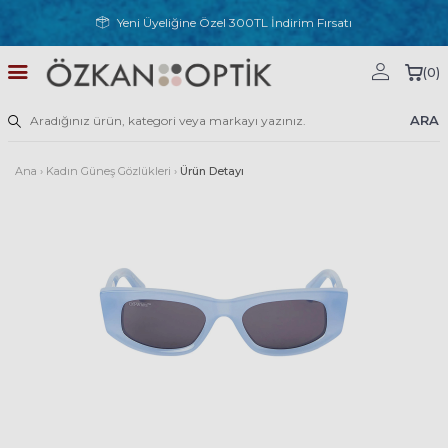
Yeni Üyeliğine Özel 300TL İndirim Fırsatı
(
0
)
ARA
Ana
›
Kadın Güneş Gözlükleri
›
Ürün Detayı