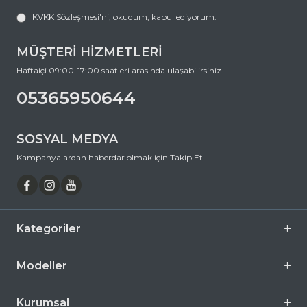
OFF-WHITE OERI090 4007 51 Cat Eye Asetat Güneş Gözlüğü, hem
KVKK Sözleşmesi'ni
, okudum, kabul ediyorum.
göz sağlığınızı koruyan hem de stilinizi tamamlayan mükemmel bir
aksesuardır. Bu fırsatı kaçırmayın ve hemen sepetinize ekleyin.
Siparişiniz en kısa sürede kapınıza gelsin. Keyifli alışverişler dileriz.
MÜŞTERİ HİZMETLERİ
Ürün Açıklaması
Haftaiçi 09:00-17:00 saatleri arasında ulaşabilirsiniz.
Çerçeve Şekli
Cat Eye
05365950644
Çerçeve Rengi
Mavi
Çerçeve Materyali
Asetat
SOSYAL MEDYA
Cam Rengi
Füme
Kampanyalardan haberdar olmak için Takip Et!
Degrade
Hayır
Polarize
Hayır
Ayna
Hayır
Kategoriler
Fotokromik
Hayır
Modeller
Kurumsal