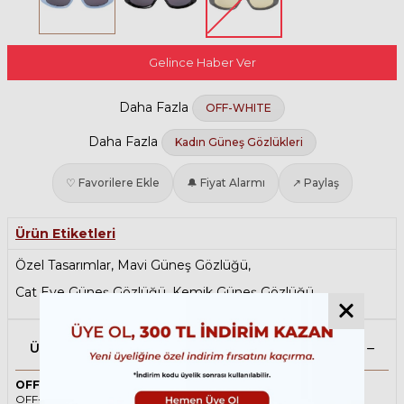
Gelince Haber Ver
Daha Fazla
OFF-WHITE
Daha Fazla
Kadın Güneş Gözlükleri
♡ Favorilere Ekle
🔔 Fiyat Alarmı
↗ Paylaş
Ürün Etiketleri
Özel Tasarımlar
,
Mavi Güneş Gözlüğü
,
Cat Eye Güneş Gözlüğü
,
Kemik Güneş Gözlüğü
Ürün Açıklaması
OFF-WHITE OERI090 4007 51 Mavi Kadın Güneş Gözlüğü
OFF-WHITE ikonik Cat Eye Asetat güneş gözlüğü, tarzı ve kaliteli