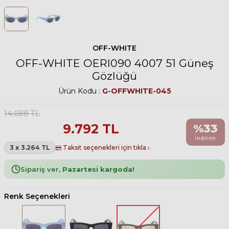
OFF-WHITE
OFF-WHITE OERI090 4007 51 Güneş
Gözlüğü
Ürün Kodu :
G-OFFWHITE-045
14.688
TL
9.792
TL
%
33
indirim
3 x 3.264 TL
Taksit seçenekleri için tıkla
Sipariş ver,
Pazartesi kargoda!
Renk Seçenekleri