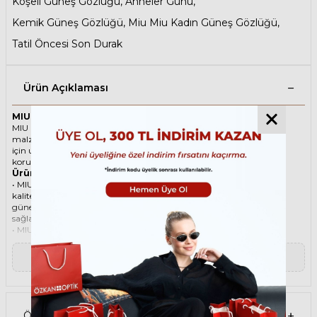
Köşeli Güneş Gözlüğü
,
Anneler Günü
,
Kemik Güneş Gözlüğü
,
Miu Miu Kadın Güneş Gözlüğü
,
Tatil Öncesi Son Durak
Ürün Açıklaması
MIU MIU 07XS 03T3D2 60 Pudra Kadın Güneş Gözlüğü
MIU MIU ikonik Geometrik Asetat güneş gözlüğü, tarzı ve kaliteli
malzemesi ile göz alıcı bir aksesuar. Hem erkekler hem de kadınlar
için uygun olan bu güneş gözlüğü, güneşin zararlı ışınlarından
korunmanızı sağlarken, stilinizi de yansıtır.
Ürün Faydaları
• MIU MIU 07XS 03T3D2 60 Pudra Kadın güneş gözlüğü, yüksek
kaliteli Asetat çerçeveye ve Organik lense sahiptir. Bu malzemeler,
güneş gözlüğünüzün uzun ömürlü, dayanıklı ve konforlu olmasını
sağlar.
• MIU MIU 07XS 03T3D2 60 Kadın Pudra güneş gözlüğü, %100 UV
koruması sunar. Bu sayede, gözlerinizi güneşin zararlı ışınlarından
korur ve göz sağlığınızı korur. Yeşil cam rengi, ışığı dengeli bir şekilde
▼ Devamını Oku
filtreler ve her ortamda rahat bir görüş sağlar.
Paket İçeriği
• MIU MIU 07XS 03T3D2 60 Pudra Kadın Güneş Gözlüğü
• Kılıf
• Gözlük temizleme spreyi
Ödeme Seçenekleri