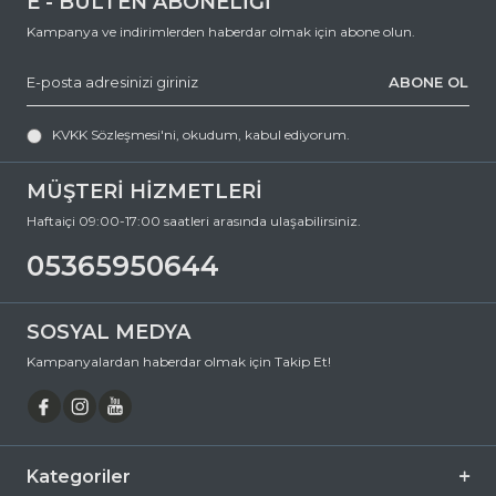
E - BÜLTEN ABONELİĞİ
Polarize
Hayır
Kampanya ve indirimlerden haberdar olmak için abone olun.
Ayna
Hayır
ABONE OL
Fotokromik
Hayır
KVKK Sözleşmesi'ni
, okudum, kabul ediyorum.
MÜŞTERİ HİZMETLERİ
Haftaiçi 09:00-17:00 saatleri arasında ulaşabilirsiniz.
05365950644
SOSYAL MEDYA
Kampanyalardan haberdar olmak için Takip Et!
Kategoriler