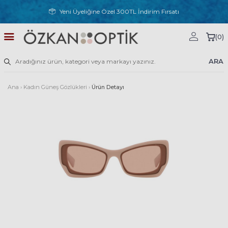
Yeni Üyeliğine Özel 300TL İndirim Fırsatı
(
0
)
ARA
Ana
›
Kadın Güneş Gözlükleri
›
Ürün Detayı