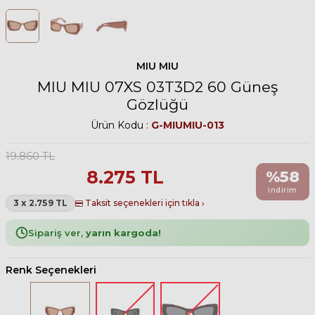
MIU MIU
MIU MIU 07XS 03T3D2 60 Güneş
Gözlüğü
Ürün Kodu :
G-MIUMIU-013
19.860
TL
8.275
TL
%
58
indirim
3 x 2.759 TL
Taksit seçenekleri için tıkla
Sipariş ver,
yarın kargoda!
Renk Seçenekleri