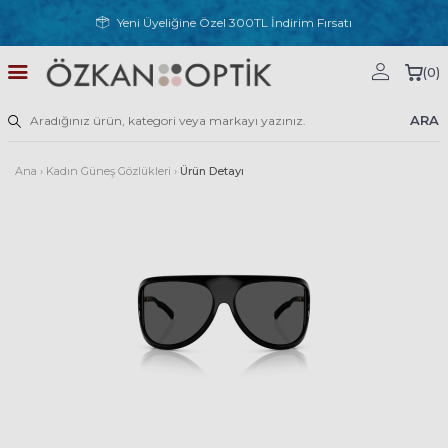
Yeni Üyeliğine Özel 300TL İndirim Fırsatı
(
0
)
ARA
Ana
›
Kadın Güneş Gözlükleri
›
Ürün Detayı