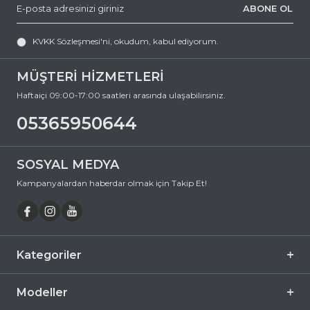
ABONE OL
e-posta adresimize yazabilirsiniz.
MIU MIU A01S 1AB5S0 75 Bombeli Asetat Güneş Gözlüğü, hem göz
sağlığınızı koruyan hem de stilinizi tamamlayan mükemmel bir
KVKK Sözleşmesi'ni
, okudum, kabul ediyorum.
aksesuardır. Bu fırsatı kaçırmayın ve hemen sepetinize ekleyin.
Siparişiniz en kısa sürede kapınıza gelsin. Keyifli alışverişler dileriz.
MÜŞTERİ HİZMETLERİ
Ürün Açıklaması
Haftaiçi 09:00-17:00 saatleri arasında ulaşabilirsiniz.
Çerçeve Şekli
Geometrik
05365950644
Çerçeve Rengi
Siyah
Çerçeve Materyali
Asetat
SOSYAL MEDYA
Cam Rengi
Füme
Kampanyalardan haberdar olmak için Takip Et!
Degrade
Hayır
Polarize
Hayır
Ayna
Hayır
Kategoriler
Fotokromik
Hayır
Modeller