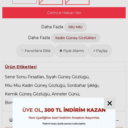
Gelince Haber Ver
Daha Fazla
MIU MIU
Daha Fazla
Kadın Güneş Gözlükleri
♡ Favorilere Ekle
🔔 Fiyat Alarmı
↗ Paylaş
Ürün Etiketleri
Sene Sonu Fırsatları
,
Siyah Güneş Gözlüğü
,
Miu Miu Kadın Güneş Gözlüğü
,
Sonbahar Şıklığı
,
Kemik Güneş Gözlüğü
,
Anneler Günü
,
Bombeli Güneş Gözlüğü
,
Tatil Öncesi Son Durak
Ürün Açıklaması