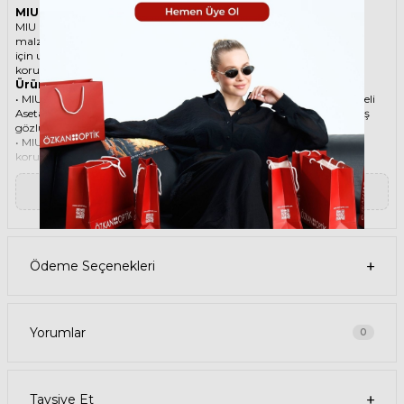
MIU MIU A01S 1AB5S0 75 Siyah Kadın Güneş Gözlüğü
MIU MIU ikonik Bombeli Asetat güneş gözlüğü, tarzı ve kaliteli
malzemesi ile göz alıcı bir aksesuar. Hem erkekler hem de kadınlar
için uygun olan bu güneş gözlüğü, güneşin zararlı ışınlarından
korunmanızı sağlarken, stilinizi de yansıtır.
Ürün Faydaları
• MIU MIU A01S 1AB5S0 75 Siyah Kadın güneş gözlüğü, yüksek kaliteli
Asetat çerçeveye ve Polikarbon lense sahiptir. Bu malzemeler, güneş
gözlüğünüzün uzun ömürlü, dayanıklı ve konforlu olmasını sağlar.
• MIU MIU A01S 1AB5S0 75 Kadın Siyah güneş gözlüğü, %100 UV
koruması sunar. Bu sayede, gözlerinizi güneşin zararlı ışınlarından
korur ve göz sağlığınızı korur. Yeşil cam rengi, ışığı dengeli bir şekilde
filtreler ve her ortamda rahat bir görüş sağlar.
▼ Devamını Oku
Paket İçeriği
• MIU MIU A01S 1AB5S0 75 Siyah Kadın Güneş Gözlüğü
• Kılıf
• Gözlük temizleme spreyi
• Gözlük temizleme bezi
Ödeme Seçenekleri
Ürün Kullanımı
• MIU MIU A01S 1AB5S0 75 Siyah Kadın güneş gözlüğünüzü, güneşli
havalarda veya ışığın fazla olduğu ortamlarda kullanabilirsiniz.
Güneş gözlüğünüzü, yüz şeklinize uygun bir şekilde takın ve burun
pedlerini ayarlayın. Güneş gözlüğünüzü çıkardığınızda, kılıfına
Yorumlar
0
koyun ve temiz bir bezle silin.
• MIU MIU Bombeli Asetat güneş gözlüğünüzü, farklı kıyafetlerle
kombinleyebilirsiniz. Güneş gözlüğünüz hem spor hem de klasik
tarzlarla uyum sağlar. Güneş gözlüğünüzü, tişört, kot, ceket, elbise,
Tavsiye Et
takım elbise gibi giysilerle birlikte kullanabilirsiniz.