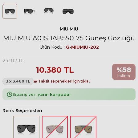
MIU MIU
MIU MIU A01S 1AB5S0 75 Güneş Gözlüğü
Ürün Kodu :
G-MIUMIU-202
24.912
TL
10.380
TL
%
58
indirim
3 x 3.460 TL
Taksit seçenekleri için tıkla
Sipariş ver,
yarın kargoda!
Renk Seçenekleri