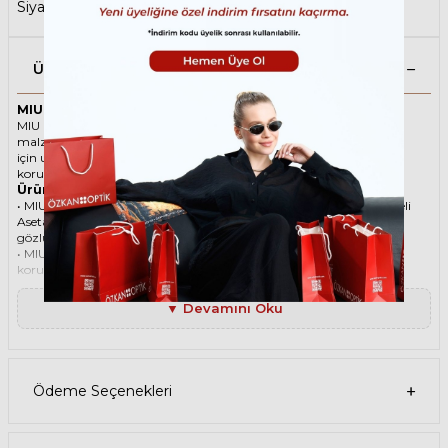
Siyah Güneş Gözlüğü
,
Çok Satanlar
Ürün Açıklaması
MIU MIU 12ZS 16K1D0 56 Siyah Kadın Güneş Gözlüğü
MIU MIU ikonik Cat Eye Asetat güneş gözlüğü, tarzı ve kaliteli
malzemesi ile göz alıcı bir aksesuar. Hem erkekler hem de kadınlar
için uygun olan bu güneş gözlüğü, güneşin zararlı ışınlarından
korunmanızı sağlarken, stilinizi de yansıtır.
Ürün Faydaları
• MIU MIU 12ZS 16K1D0 56 Siyah Kadın güneş gözlüğü, yüksek kaliteli
Asetat çerçeveye ve Organik lense sahiptir. Bu malzemeler, güneş
gözlüğünüzün uzun ömürlü, dayanıklı ve konforlu olmasını sağlar.
• MIU MIU 12ZS 16K1D0 56 Kadın Siyah güneş gözlüğü, %100 UV
koruması sunar. Bu sayede, gözlerinizi güneşin zararlı ışınlarından
korur ve göz sağlığınızı korur. Yeşil cam rengi, ışığı dengeli bir şekilde
filtreler ve her ortamda rahat bir görüş sağlar.
▼ Devamını Oku
Paket İçeriği
• MIU MIU 12ZS 16K1D0 56 Siyah Kadın Güneş Gözlüğü
• Kılıf
• Gözlük temizleme spreyi
• Gözlük temizleme bezi
Ödeme Seçenekleri
Ürün Kullanımı
• MIU MIU 12ZS 16K1D0 56 Siyah Kadın güneş gözlüğünüzü, güneşli
havalarda veya ışığın fazla olduğu ortamlarda kullanabilirsiniz.
Güneş gözlüğünüzü, yüz şeklinize uygun bir şekilde takın ve burun