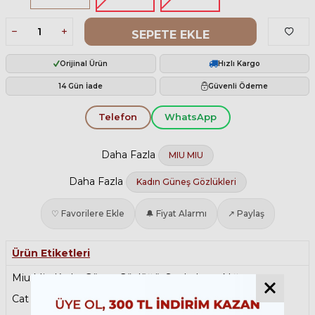
SEPETE EKLE
Orijinal Ürün
Hızlı Kargo
14 Gün İade
Güvenli Ödeme
Telefon
WhatsApp
Daha Fazla
MIU MIU
Daha Fazla
Kadın Güneş Gözlükleri
♡ Favorilere Ekle
🔔 Fiyat Alarmı
↗ Paylaş
Ürün Etiketleri
Miu Miu Kadın Güneş Gözlüğü
,
Sonbahar Şıklığı
,
Cat Eye Güneş Gözlüğü
,
Kemik Güneş Gözlüğü
,