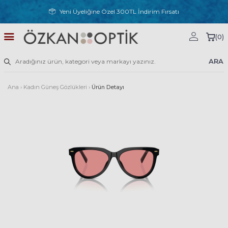
Yeni Üyeliğine Özel 300TL İndirim Fırsatı
(
0
)
ARA
Ana
›
Kadın Güneş Gözlükleri
›
Ürün Detayı