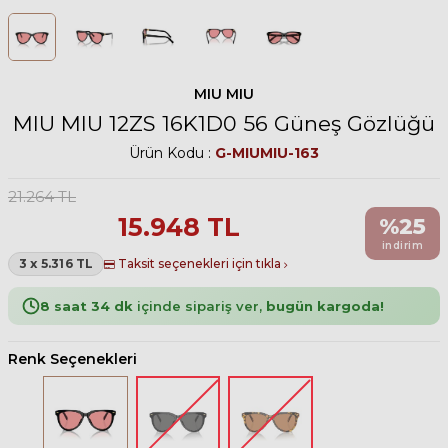
MIU MIU
MIU MIU 12ZS 16K1D0 56 Güneş Gözlüğü
Ürün Kodu :
G-MIUMIU-163
21.264
TL
15.948
TL
%
25
indirim
3 x 5.316 TL
Taksit seçenekleri için tıkla
8 saat 34 dk
içinde sipariş ver,
bugün kargoda!
Renk Seçenekleri