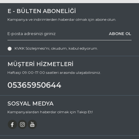
0 (536) 595 06 44
E - BÜLTEN ABONELİĞİ
numaralı telefonumuzu arayabilir veya
Kampanya ve indirimlerden haberdar olmak için abone olun.
destek@ozkanoptik.com
ABONE OL
e-posta adresimize yazabilirsiniz.
MIU MIU 12ZS 16K1D0 56 Cat Eye Asetat Güneş Gözlüğü, hem göz
sağlığınızı koruyan hem de stilinizi tamamlayan mükemmel bir
KVKK Sözleşmesi'ni
, okudum, kabul ediyorum.
aksesuardır. Bu fırsatı kaçırmayın ve hemen sepetinize ekleyin.
Siparişiniz en kısa sürede kapınıza gelsin. Keyifli alışverişler dileriz.
MÜŞTERİ HİZMETLERİ
Ürün Açıklaması
Haftaiçi 09:00-17:00 saatleri arasında ulaşabilirsiniz.
Çerçeve Şekli
Cat Eye
05365950644
Çerçeve Rengi
Siyah
Çerçeve Materyali
Asetat
SOSYAL MEDYA
Cam Rengi
Pembe
Kampanyalardan haberdar olmak için Takip Et!
Degrade
Hayır
Polarize
Hayır
Ayna
Hayır