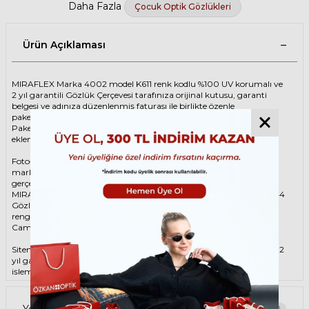
Daha Fazla
Çocuk Optik Gözlükleri
Ürün Açıklaması
MIRAFLEX Marka 4002 model K611 renk kodlu %100 UV korumalı ve
2 yıl garantili Gözlük Çerçevesi tarafınıza orijinal kutusu, garanti
belgesi ve adınıza düzenlenmiş faturası ile birlikte özenle
paketlenerek kargoya teslim edilir.
Paketinize ek olarak silme bezi ve temizleme spreyi ücretsiz olarak
eklenmektedir.
Fotoğraftaki Gözlük Çerçevesi kutusu gösterim amaçlı olup
markanın orijinal alternatiflerinden gönderim
gerçekleştirilebilmektedir.
MIRAFLEX Çocuk İki Renk Gözlük ÇerçevesiMIRAFLEX 4002 K611 44
Gözlük Çerçevesi çerçeve şekli Köşeli, hammaddesi Asetat, çerçeve
rengi İki Renk renktir.
Camlar %100 korumalı renkli camların materyali ‘dir.
Sitemizden alacağınız MIRAFLEX Gözlük Çerçevesi %100 orijinal ve 2
yıl garantilidir. Garanti kapsamındaki tüm parça değişim ve tamir
işlemlerini
ÖZKAN OPTİK
mağazalarından ücretsiz olarak destek
alabilirsiniz.
Garanti kapsamı dışındaki tüm parça değişim ve tamir işlemleri için
Yorumlar
0