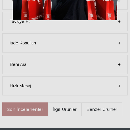
parça ücreti karşılığında ömür boyu Özkan Optik mağazalarından
destek alabilirsiniz ya da
destek@ozkanoptik.com
Tavsiye Et
mail adresinden her zaman talep oluşturabilirsiniz.
İade Koşulları
Beni Ara
Hızlı Mesaj
Son İncelenenler
İlgili Ürünler
Benzer Ürünler