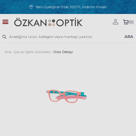
Yeni Üyeliğine Özel 300TL İndirim Fırsatı
(
0
)
ARA
Ana
›
Çocuk Optik Gözlükleri
›
Ürün Detayı