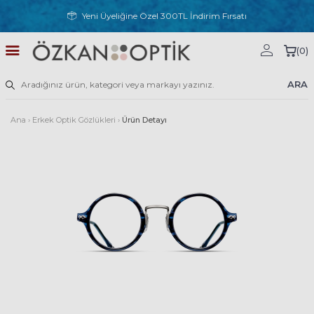
Yeni Üyeliğine Özel 300TL İndirim Fırsatı
(
0
)
ARA
Ana
›
Erkek Optik Gözlükleri
›
Ürün Detayı