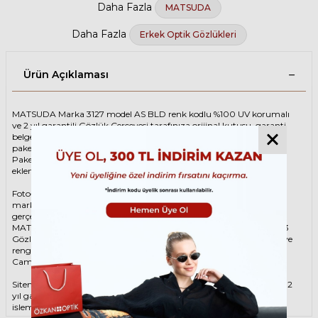
Daha Fazla
MATSUDA
Daha Fazla
Erkek Optik Gözlükleri
Ürün Açıklaması
MATSUDA Marka 3127 model AS BLD renk kodlu %100 UV korumalı
ve 2 yıl garantili Gözlük Çerçevesi tarafınıza orijinal kutusu, garanti
belgesi ve adınıza düzenlenmiş faturası ile birlikte özenle
paketlenerek kargoya teslim edilir.
Paketinize ek olarak silme bezi ve temizleme spreyi ücretsiz olarak
eklenmektedir.
Fotoğraftaki Gözlük Çerçevesi kutusu gösterim amaçlı olup
markanın orijinal alternatiflerinden gönderim
gerçekleştirilebilmektedir.
MATSUDA Unisex Mavi Gözlük ÇerçevesiMATSUDA 3127 AS BLD 43
Gözlük Çerçevesi çerçeve şekli Yuvarlak, hammaddesi Asetat, çerçeve
rengi Mavi renktir.
Camlar %100 korumalı renkli camların materyali ‘dir.
Sitemizden alacağınız MATSUDA Gözlük Çerçevesi %100 orijinal ve 2
yıl garantilidir. Garanti kapsamındaki tüm parça değişim ve tamir
işlemlerini
ÖZKAN OPTİK
mağazalarından ücretsiz olarak destek