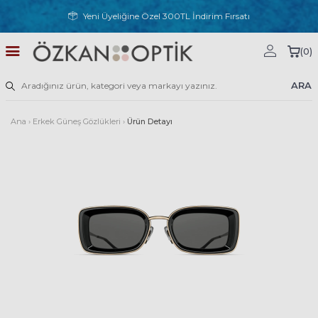
Yeni Üyeliğine Özel 300TL İndirim Fırsatı
(
0
)
ARA
Ana
›
Erkek Güneş Gözlükleri
›
Ürün Detayı