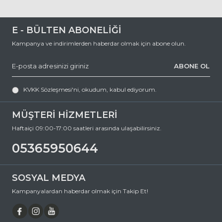
arasında hizmet vermektedir. Her türlü soru, şikayet ve önerileriniz
için,
0 (536) 595 06 44
E - BÜLTEN ABONELİĞİ
numaralı telefonumuzu arayabilir veya
Kampanya ve indirimlerden haberdar olmak için abone olun.
destek@ozkanoptik.com
ABONE OL
e-posta adresimize yazabilirsiniz.
MATSUDA 3124 BG-BLK 51 Köşeli Asetat Güneş Gözlüğü, hem göz
KVKK Sözleşmesi'ni
, okudum, kabul ediyorum.
sağlığınızı koruyan hem de stilinizi tamamlayan mükemmel bir
aksesuardır. Bu fırsatı kaçırmayın ve hemen sepetinize ekleyin.
Siparişiniz en kısa sürede kapınıza gelsin. Keyifli alışverişler dileriz.
MÜŞTERİ HİZMETLERİ
Ürün Açıklaması
Haftaiçi 09:00-17:00 saatleri arasında ulaşabilirsiniz.
Çerçeve Şekli
Köşeli
05365950644
Çerçeve Rengi
Siyah
Çerçeve Materyali
Asetat
SOSYAL MEDYA
Cam Rengi
Füme
Kampanyalardan haberdar olmak için Takip Et!
Degrade
Hayır
Polarize
Hayır