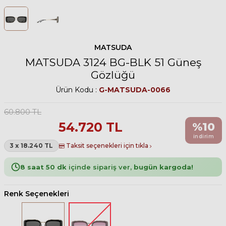
MATSUDA
MATSUDA 3124 BG-BLK 51 Güneş
Gözlüğü
Ürün Kodu :
G-MATSUDA-0066
60.800
TL
54.720
TL
%
10
indirim
3 x 18.240 TL
Taksit seçenekleri için tıkla
8 saat 50 dk
içinde sipariş ver,
bugün kargoda!
Renk Seçenekleri