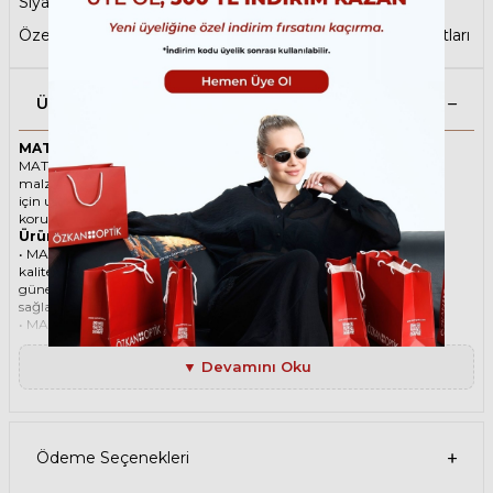
Siyah Güneş Gözlüğü
,
Antrefleli Güneş Gözlüğü
,
Özel Tasarımlar
,
Köşeli Güneş Gözlüğü
,
Sene Sonu Fırsatları
Ürün Açıklaması
MATSUDA 3124 BG-BLK 51 Siyah Unisex Güneş Gözlüğü
MATSUDA ikonik Köşeli Asetat güneş gözlüğü, tarzı ve kaliteli
malzemesi ile göz alıcı bir aksesuar. Hem erkekler hem de kadınlar
için uygun olan bu güneş gözlüğü, güneşin zararlı ışınlarından
korunmanızı sağlarken, stilinizi de yansıtır.
Ürün Faydaları
• MATSUDA 3124 BG-BLK 51 Siyah Unisex güneş gözlüğü, yüksek
kaliteli Asetat çerçeveye ve Organik lense sahiptir. Bu malzemeler,
güneş gözlüğünüzün uzun ömürlü, dayanıklı ve konforlu olmasını
sağlar.
• MATSUDA 3124 BG-BLK 51 Unisex Siyah güneş gözlüğü, %100 UV
koruması sunar. Bu sayede, gözlerinizi güneşin zararlı ışınlarından
korur ve göz sağlığınızı korur. Yeşil cam rengi, ışığı dengeli bir şekilde
▼ Devamını Oku
filtreler ve her ortamda rahat bir görüş sağlar.
Paket İçeriği
• MATSUDA 3124 BG-BLK 51 Siyah Unisex Güneş Gözlüğü
• Kılıf
• Gözlük temizleme spreyi
Ödeme Seçenekleri
• Gözlük temizleme bezi
Ürün Kullanımı