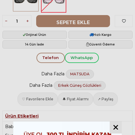
SEPETE EKLE
Orijinal Ürün
Hızlı Kargo
14 Gün İade
Güvenli Ödeme
Telefon
WhatsApp
Daha Fazla
MATSUDA
Daha Fazla
Erkek Güneş Gözlükleri
♡ Favorilere Ekle
🔔 Fiyat Alarmı
↗ Paylaş
Ürün Etiketleri
Babalar Günü
,
Kemik Güneş Gözlüğü
,