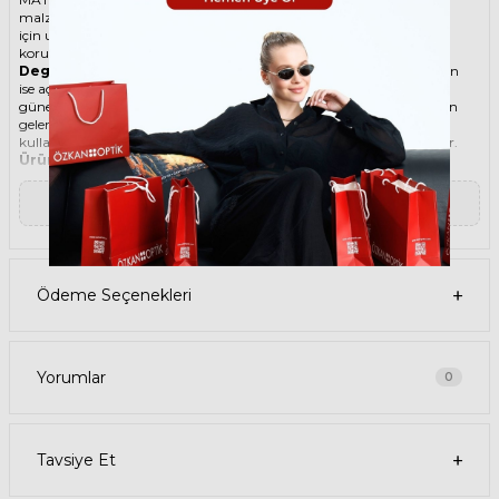
malzemesi ile göz alıcı bir aksesuar. Hem erkekler hem de kadınlar
için uygun olan bu güneş gözlüğü, güneşin zararlı ışınlarından
korunmanızı sağlarken, stilinizi de yansıtır.
Degradeli güneş gözlüğü
, camın üst kısmının koyu, alt kısmının
ise açık renkli olduğu bir güneş gözlüğü türüdür. Bu sayede, hem
güneş ışınlarının yüzünüze çarpmasını engeller hem de alt kısımdan
gelen ışığı daha net görmenizi sağlar. Degradeli güneş gözlüğü
kullanmak, hem görüş kalitenizi artırır hem de göz sağlığınızı korur.
Ürün Faydaları
• MATSUDA 10610H AS 51 Gun Metal Unisex güneş gözlüğü, yüksek
kaliteli Titanyum çerçeveye ve Organik lense sahiptir. Bu
▼ Devamını Oku
malzemeler, güneş gözlüğünüzün uzun ömürlü, dayanıklı ve
konforlu olmasını sağlar.
• MATSUDA 10610H AS 51 Unisex Gun Metal güneş gözlüğü, %100 UV
koruması sunar. Bu sayede, gözlerinizi güneşin zararlı ışınlarından
korur ve göz sağlığınızı korur. Yeşil cam rengi, ışığı dengeli bir şekilde
Ödeme Seçenekleri
filtreler ve her ortamda rahat bir görüş sağlar.
Paket İçeriği
• MATSUDA 10610H AS 51 Gun Metal Unisex Güneş Gözlüğü
• Kılıf
• Gözlük temizleme spreyi
Yorumlar
0
• Gözlük temizleme bezi
Ürün Kullanımı
• MATSUDA 10610H AS 51 Gun Metal Unisex güneş gözlüğünüzü,
güneşli havalarda veya ışığın fazla olduğu ortamlarda
Tavsiye Et
kullanabilirsiniz. Güneş gözlüğünüzü, yüz şeklinize uygun bir
şekilde takın ve burun pedlerini ayarlayın. Güneş gözlüğünüzü
çıkardığınızda, kılıfına koyun ve temiz bir bezle silin.