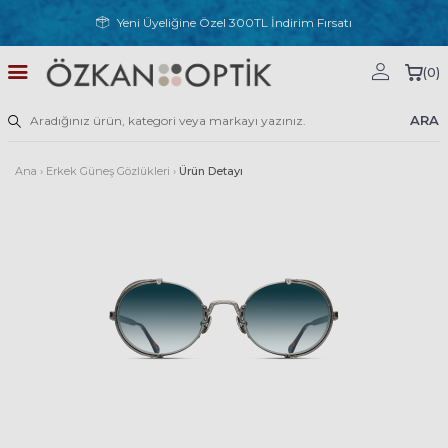
Yeni Üyeliğine Özel 300TL İndirim Fırsatı
(
0
)
ARA
Ana
›
Erkek Güneş Gözlükleri
›
Ürün Detayı