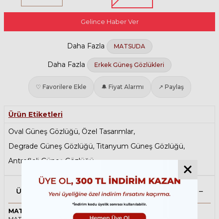
Gelince Haber Ver
Daha Fazla
MATSUDA
Daha Fazla
Erkek Güneş Gözlükleri
♡ Favorilere Ekle
🔔 Fiyat Alarmı
↗ Paylaş
Ürün Etiketleri
Oval Güneş Gözlüğü
,
Özel Tasarımlar
,
Degrade Güneş Gözlüğü
,
Titanyum Güneş Gözlüğü
,
Antrefleli Güneş Gözlüğü
Ürün Açıklaması
MATSUDA 10610H AS 51 Gun Metal Unisex Güneş Gözlüğü
MATSUDA ikonik Oval Titanyum güneş gözlüğü, tarzı ve kaliteli