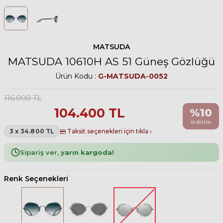
MATSUDA
MATSUDA 10610H AS 51 Güneş Gözlüğü
Ürün Kodu :
G-MATSUDA-0052
116.000
TL
104.400
TL
%
10
indirim
3 x 34.800 TL
Taksit seçenekleri için tıkla
Sipariş ver,
yarın kargoda!
Renk Seçenekleri