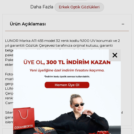
Daha Fazla
Erkek Optik Gözlükleri
Ürün Açıklaması
LUNOR Marka A11 455 model 32 renk kodlu %100 UV korumalı ve 2
yıl garantili Gözlük Çerçevesi tarafınıza orijinal kutusu, garanti
belgesi ve adınıza düzenlenmiş faturası ile birlikte özenle
paketlenerek kargoya teslim edilir.
Paketinize ek olarak silme bezi ve temizleme spreyi ücretsiz olarak
eklenmektedir.
Fotoğraftaki Gözlük Çerçevesi kutusu gösterim amaçlı olup
markanın orijinal alternatiflerinden gönderim
gerçekleştirilebilmektedir.
LUNOR Unisex Gri Gözlük ÇerçevesiLUNOR A11 455 32 48 Gözlük
Çerçevesi çerçeve şekli Oval, hammaddesi Asetat, çerçeve rengi Gri
renktir.
Camlar %100 korumalı renkli camların materyali ‘dir.
Sitemizden alacağınız LUNOR Gözlük Çerçevesi %100 orijinal ve 2 yıl
garantilidir. Garanti kapsamındaki tüm parça değişim ve tamir
işlemlerini
ÖZKAN OPTİK
mağazalarından ücretsiz olarak destek
alabilirsiniz.