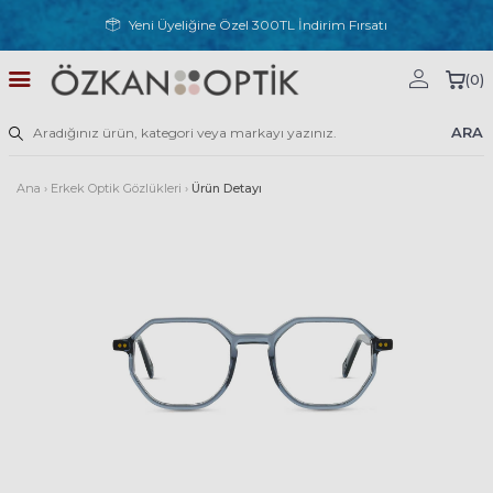
Yeni Üyeliğine Özel 300TL İndirim Fırsatı
(
0
)
ARA
Ana
›
Erkek Optik Gözlükleri
›
Ürün Detayı