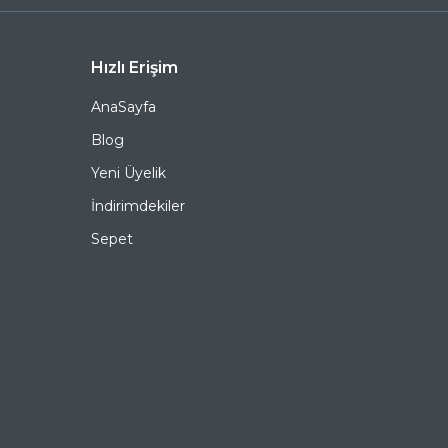
numaralı telefonumuzu arayabilir veya
destek@ozkanoptik.com
e-posta adresimize
yazabilirsiniz.
LONGCHAMP 636S 001 52 Cat Eye Asetat Güneş
Hızlı Erişim
Gözlüğü, hem göz sağlığınızı koruyan hem de stilinizi
tamamlayan mükemmel bir aksesuardır. Bu fırsatı
AnaSayfa
kaçırmayın ve hemen sepetinize ekleyin. Siparişiniz en
kısa sürede kapınıza gelsin. Keyifli alışverişler dileriz.
Blog
Yeni Üyelik
Ürün Açıklaması
İndirimdekiler
Çerçeve Şekli
Cat Eye
Sepet
Çerçeve Rengi
Siyah
Çerçeve Materyali
Asetat
Cam Rengi
Füme
Degrade
Evet