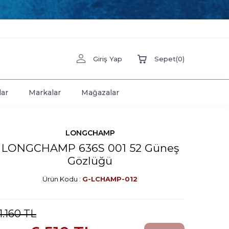
Giriş Yap
Sepet
(
0
)
lar
Markalar
Mağazalar
LONGCHAMP
LONGCHAMP 636S 001 52 Güneş
Gözlüğü
Ürün Kodu :
G-LCHAMP-012
1.160
TL