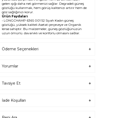
gelen ışığı daha net görmenizi sağlar. Degradeli güneş
gözlüğü kullanmak, hem görüş kalitenizi artırır hem de
göz sağlığınızı korur.
Ürün Faydaları
• LONGCHAMP 636S 001 52 Siyah Kadın güneş
gözlüğü, yüksek kaliteli Asetat çerçeveye ve Organik
lense sahiptir. Bu malzemeler, güneş gözlüğünüzün
uzun ömürlü, dayanıklı ve konforlu olmasını sağlar.
• LONGCHAMP 636S 001 52 Kadın Siyah güneş
gözlüğü, %100 UV koruması sunar. Bu sayede,
gözlerinizi güneşin zararlı ışınlarından korur ve göz
Ödeme Seçenekleri
sağlığınızı korur. Yeşil cam rengi, ışığı dengeli bir şekilde
filtreler ve her ortamda rahat bir görüş sağlar.
Paket İçeriği
• LONGCHAMP 636S 001 52 Siyah Kadın Güneş
Yorumlar
Gözlüğü
• Kılıf
• Gözlük temizleme spreyi
• Gözlük temizleme bezi
Tavsiye Et
Ürün Kullanımı
• LONGCHAMP 636S 001 52 Siyah Kadın güneş
gözlüğünüzü, güneşli havalarda veya ışığın fazla
olduğu ortamlarda kullanabilirsiniz. Güneş
İade Koşulları
gözlüğünüzü, yüz şeklinize uygun bir şekilde takın ve
burun pedlerini ayarlayın. Güneş gözlüğünüzü
çıkardığınızda, kılıfına koyun ve temiz bir bezle silin.
• LONGCHAMP Cat Eye Asetat güneş gözlüğünüzü,
Beni Ara
farklı kıyafetlerle kombinleyebilirsiniz. Güneş