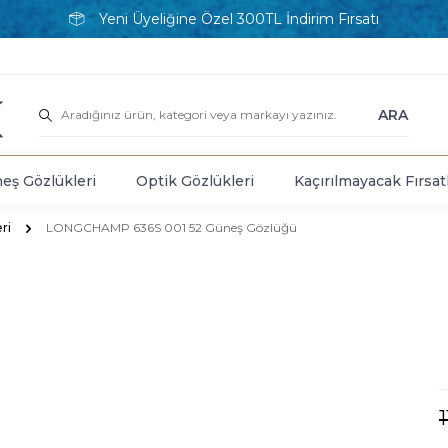
Yeni Üyeliğine Özel 300TL İndirim Fırsatı
ARA
eş Gözlükleri
Optik Gözlükleri
Kaçırılmayacak Fırsat
ri
LONGCHAMP 636S 001 52 Güneş Gözlüğü
1