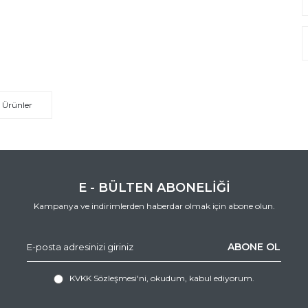
 Ürünler
E - BÜLTEN ABONELİĞİ
Kampanya ve indirimlerden haberdar olmak için abone olun.
ABONE OL
KVKK Sözleşmesi'ni
, okudum, kabul ediyorum.