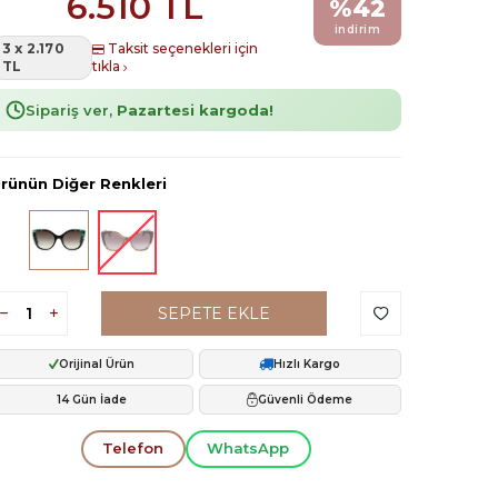
6.510
TL
%
42
indirim
3 x 2.170
Taksit seçenekleri için
TL
tıkla
Sipariş ver,
Pazartesi kargoda!
rünün Diğer Renkleri
SEPETE EKLE
Orijinal Ürün
Hızlı Kargo
14 Gün İade
Güvenli Ödeme
Telefon
WhatsApp