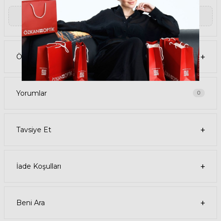
• LONGCHAMP 660S 214 54 Kahverengi Kadın güneş gözlüğü,
yüksek kaliteli Asetat çerçeveye ve Organik lense sahiptir. Bu
▼ Devamını Oku
malzemeler, güneş gözlüğünüzün uzun ömürlü, dayanıklı ve
konforlu olmasını sağlar.
• LONGCHAMP 660S 214 54 Kadın Kahverengi güneş gözlüğü, %100
UV koruması sunar. Bu sayede, gözlerinizi güneşin zararlı
ışınlarından korur ve göz sağlığınızı korur. Yeşil cam rengi, ışığı
Ödeme Seçenekleri
dengeli bir şekilde filtreler ve her ortamda rahat bir görüş sağlar.
Paket İçeriği
• LONGCHAMP 660S 214 54 Kahverengi Kadın Güneş Gözlüğü
• Kılıf
• Gözlük temizleme spreyi
Yorumlar
0
• Gözlük temizleme bezi
Ürün Kullanımı
• LONGCHAMP 660S 214 54 Kahverengi Kadın güneş gözlüğünüzü,
güneşli havalarda veya ışığın fazla olduğu ortamlarda
Tavsiye Et
kullanabilirsiniz. Güneş gözlüğünüzü, yüz şeklinize uygun bir
şekilde takın ve burun pedlerini ayarlayın. Güneş gözlüğünüzü
çıkardığınızda, kılıfına koyun ve temiz bir bezle silin.
• LONGCHAMP Köşeli Asetat güneş gözlüğünüzü, farklı kıyafetlerle
kombinleyebilirsiniz. Güneş gözlüğünüz hem spor hem de klasik
İade Koşulları
tarzlarla uyum sağlar. Güneş gözlüğünüzü, tişört, kot, ceket, elbise,
takım elbise gibi giysilerle birlikte kullanabilirsiniz.
Satın Alma Bilgileri
• LONGCHAMP 660S 214 54 Kahverengi Kadın Güneş Gözlüğünün
stok durumu sınırlıdır, elinizi çabuk tutun. Ürünü sepetinize ekleyerek
Beni Ara
veya hemen al butonuna tıklayarak sipariş verebilirsiniz.
• Ödeme seçenekleri arasında kredi kartı, banka kartı, havale, EFT ve