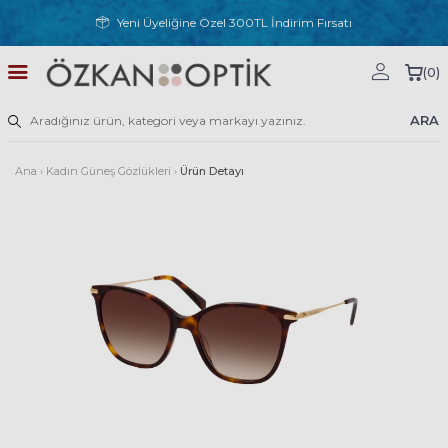
Yeni Üyeliğine Özel 300TL İndirim Fırsatı
(
0
)
ARA
Ana
›
Kadın Güneş Gözlükleri
›
Ürün Detayı