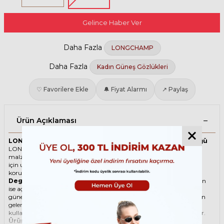
Gelince Haber Ver
Daha Fazla
LONGCHAMP
Daha Fazla
Kadın Güneş Gözlükleri
♡ Favorilere Ekle
🔔 Fiyat Alarmı
↗ Paylaş
Ürün Açıklaması
LONGCHAMP 660S 214 54 Kahverengi Kadın Güneş Gözlüğü
LONGCHAMP ikonik Köşeli Asetat güneş gözlüğü, tarzı ve kaliteli
malzemesi ile göz alıcı bir aksesuar. Hem erkekler hem de kadınlar
için uygun olan bu güneş gözlüğü, güneşin zararlı ışınlarından
korunmanızı sağlarken, stilinizi de yansıtır.
Degradeli güneş gözlüğü
, camın üst kısmının koyu, alt kısmının
ise açık renkli olduğu bir güneş gözlüğü türüdür. Bu sayede, hem
güneş ışınlarının yüzünüze çarpmasını engeller hem de alt kısımdan
gelen ışığı daha net görmenizi sağlar. Degradeli güneş gözlüğü
kullanmak, hem görüş kalitenizi artırır hem de göz sağlığınızı korur.
Ürün Faydaları