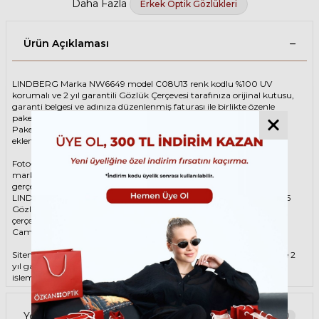
Daha Fazla
Erkek Optik Gözlükleri
Ürün Açıklaması
LINDBERG Marka NW6649 model C08U13 renk kodlu %100 UV
korumalı ve 2 yıl garantili Gözlük Çerçevesi tarafınıza orijinal kutusu,
garanti belgesi ve adınıza düzenlenmiş faturası ile birlikte özenle
paketlenerek kargoya teslim edilir.
Paketinize ek olarak silme bezi ve temizleme spreyi ücretsiz olarak
eklenmektedir.
Fotoğraftaki Gözlük Çerçevesi kutusu gösterim amaçlı olup
markanın orijinal alternatiflerinden gönderim
gerçekleştirilebilmektedir.
LINDBERG Unisex Gözlük ÇerçevesiLINDBERG NW6649 C08U13 45
Gözlük Çerçevesi çerçeve şekli Yuvarlak, hammaddesi Titanyum,
çerçeve rengi renktir.
Camlar %100 korumalı renkli camların materyali ‘dir.
Sitemizden alacağınız LINDBERG Gözlük Çerçevesi %100 orijinal ve 2
yıl garantilidir. Garanti kapsamındaki tüm parça değişim ve tamir
işlemlerini
ÖZKAN OPTİK
mağazalarından ücretsiz olarak destek
alabilirsiniz.
Garanti kapsamı dışındaki tüm parça değişim ve tamir işlemleri için
Yorumlar
0