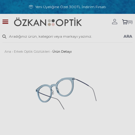
Yeni Üyeliğine Özel 300TL İndirim Fırsatı
(
0
)
ARA
Ana
›
Erkek Optik Gözlükleri
›
Ürün Detayı