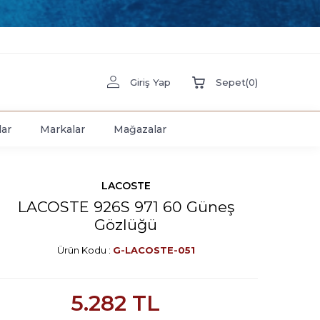
Giriş Yap
Sepet
(
0
)
lar
Markalar
Mağazalar
LACOSTE
LACOSTE 926S 971 60 Güneş
Gözlüğü
Ürün Kodu :
G-LACOSTE-051
5.282
TL