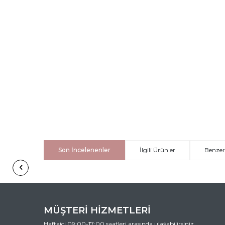
Son İncelenenler
İlgili Ürünler
Benzer
MÜŞTERİ HİZMETLERİ
Haftaiçi 09:00-17:00 saatleri arasında ulaşabilirsiniz.