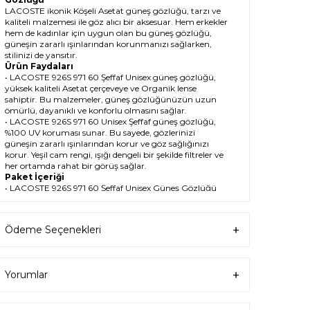
LACOSTE ikonik Köşeli Asetat güneş gözlüğü, tarzı ve
kaliteli malzemesi ile göz alıcı bir aksesuar. Hem erkekler
hem de kadınlar için uygun olan bu güneş gözlüğü,
güneşin zararlı ışınlarından korunmanızı sağlarken,
stilinizi de yansıtır.
Ürün Faydaları
• LACOSTE 926S 971 60 Şeffaf Unisex güneş gözlüğü,
yüksek kaliteli Asetat çerçeveye ve Organik lense
sahiptir. Bu malzemeler, güneş gözlüğünüzün uzun
ömürlü, dayanıklı ve konforlu olmasını sağlar.
• LACOSTE 926S 971 60 Unisex Şeffaf güneş gözlüğü,
%100 UV koruması sunar. Bu sayede, gözlerinizi
güneşin zararlı ışınlarından korur ve göz sağlığınızı
korur. Yeşil cam rengi, ışığı dengeli bir şekilde filtreler ve
her ortamda rahat bir görüş sağlar.
Paket İçeriği
• LACOSTE 926S 971 60 Şeffaf Unisex Güneş Gözlüğü
• Kılıf
• Gözlük temizleme spreyi
• Gözlük temizleme bezi
Ödeme Seçenekleri
Ürün Kullanımı
• LACOSTE 926S 971 60 Şeffaf Unisex güneş
gözlüğünüzü, güneşli havalarda veya ışığın fazla
olduğu ortamlarda kullanabilirsiniz. Güneş
Yorumlar
gözlüğünüzü, yüz şeklinize uygun bir şekilde takın ve
burun pedlerini ayarlayın. Güneş gözlüğünüzü
çıkardığınızda, kılıfına koyun ve temiz bir bezle silin.
• LACOSTE Köşeli Asetat güneş gözlüğünüzü, farklı