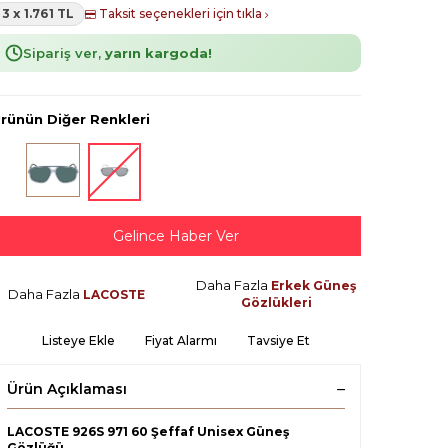
3 x 1.761 TL
Taksit seçenekleri için tıkla
Sipariş ver,
yarın kargoda!
rünün Diğer Renkleri
Gelince Haber Ver
Daha Fazla
Erkek Güneş
Daha Fazla
LACOSTE
Gözlükleri
Listeye Ekle
Fiyat Alarmı
Tavsiye Et
Ürün Açıklaması
LACOSTE 926S 971 60 Şeffaf Unisex Güneş
Gözlüğü