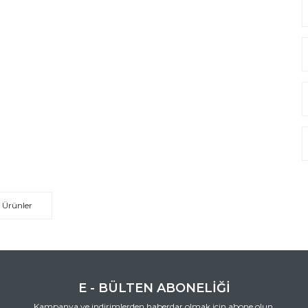
 Ürünler
E - BÜLTEN ABONELİĞİ
Kampanya ve indirimlerden haberdar olmak için abone olun.