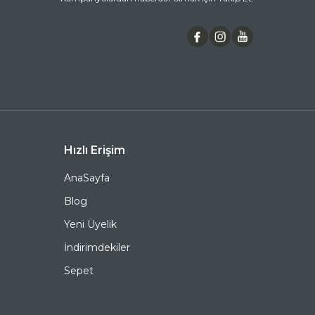
soru, şikayet ve önerileriniz için,
0 (536) 595 06 44
numaralı telefonumuzu arayabilir veya
destek@ozkanoptik.com
e-posta adresimize
yazabilirsiniz.
LACOSTE 926S 971 60 Köşeli Asetat Güneş Gözlüğü,
hem göz sağlığınızı koruyan hem de stilinizi
tamamlayan mükemmel bir aksesuardır. Bu fırsatı
kaçırmayın ve hemen sepetinize ekleyin. Siparişiniz en
kısa sürede kapınıza gelsin. Keyifli alışverişler dileriz.
Ürün Açıklaması
Hızlı Erişim
Çerçeve Şekli
Köşeli
AnaSayfa
Çerçeve Rengi
Şeffaf
Blog
Yeni Üyelik
Çerçeve Materyali
Asetat
İndirimdekiler
Cam Rengi
Yeşil
Sepet
Degrade
Hayır