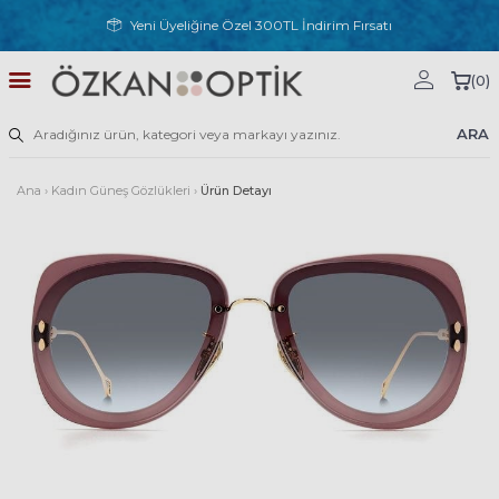
Yeni Üyeliğine Özel 300TL İndirim Fırsatı
(
0
)
ARA
Ana
›
Kadın Güneş Gözlükleri
›
Ürün Detayı