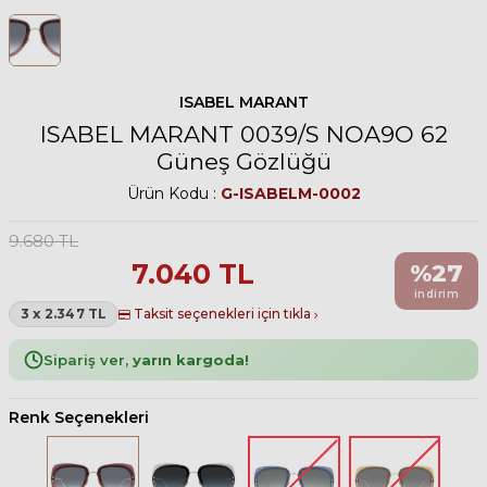
ISABEL MARANT
ISABEL MARANT 0039/S NOA9O 62
Güneş Gözlüğü
Ürün Kodu :
G-ISABELM-0002
9.680
TL
7.040
TL
%
27
indirim
3 x 2.347 TL
Taksit seçenekleri için tıkla
Sipariş ver,
yarın kargoda!
Renk Seçenekleri