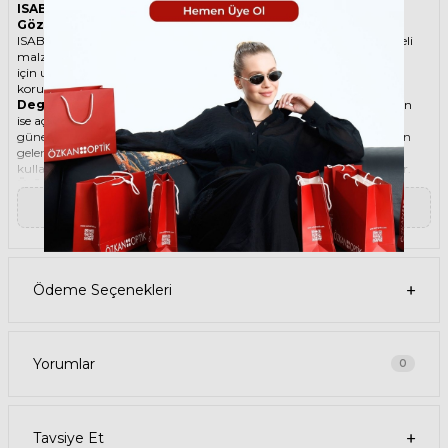
ISABEL MARANT 0039/S NOA9O 62 İki Renk Kadın Güneş
Gözlüğü
ISABEL MARANT ikonik Damla Metal güneş gözlüğü, tarzı ve kaliteli
malzemesi ile göz alıcı bir aksesuar. Hem erkekler hem de kadınlar
için uygun olan bu güneş gözlüğü, güneşin zararlı ışınlarından
korunmanızı sağlarken, stilinizi de yansıtır.
Degradeli güneş gözlüğü
, camın üst kısmının koyu, alt kısmının
ise açık renkli olduğu bir güneş gözlüğü türüdür. Bu sayede, hem
güneş ışınlarının yüzünüze çarpmasını engeller hem de alt kısımdan
gelen ışığı daha net görmenizi sağlar. Degradeli güneş gözlüğü
kullanmak, hem görüş kalitenizi artırır hem de göz sağlığınızı korur.
Ürün Faydaları
• ISABEL MARANT 0039/S NOA9O 62 İki Renk Kadın güneş
▼ Devamını Oku
gözlüğü, yüksek kaliteli Metal çerçeveye ve Polikarbon lense sahiptir.
Bu malzemeler, güneş gözlüğünüzün uzun ömürlü, dayanıklı ve
konforlu olmasını sağlar.
• ISABEL MARANT 0039/S NOA9O 62 Kadın İki Renk güneş
gözlüğü, %100 UV koruması sunar. Bu sayede, gözlerinizi güneşin
Ödeme Seçenekleri
zararlı ışınlarından korur ve göz sağlığınızı korur. Yeşil cam rengi,
ışığı dengeli bir şekilde filtreler ve her ortamda rahat bir görüş sağlar.
Paket İçeriği
• ISABEL MARANT 0039/S NOA9O 62 İki Renk Kadın Güneş
Gözlüğü
Yorumlar
0
• Kılıf
• Gözlük temizleme spreyi
• Gözlük temizleme bezi
Ürün Kullanımı
Tavsiye Et
• ISABEL MARANT 0039/S NOA9O 62 İki Renk Kadın güneş