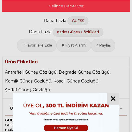
Gelince Haber Ver
Daha Fazla
GUESS
Daha Fazla
Kadın Güneş Gözlükleri
♡ Favorilere Ekle
🔔 Fiyat Alarmı
↗ Paylaş
Ürün Etiketleri
Antrefleli Güneş Gözlüğü
,
Degrade Güneş Gözlüğü
,
Kemik Güneş Gözlüğü
,
Köşeli Güneş Gözlüğü
,
Şeffaf Güneş Gözlüğü
Ürün Açıklaması
GUESS 7623 26G 57 Şeffaf Kadın Güneş Gözlüğü
GUESS ikonik Köşeli Asetat güneş gözlüğü, tarzı ve kaliteli
malzemesi ile göz alıcı bir aksesuar. Hem erkekler hem de kadınlar