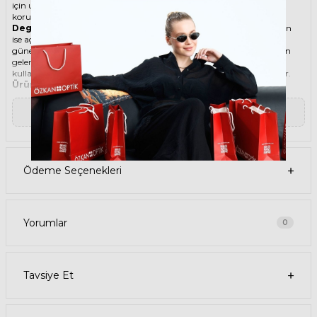
için uygun olan bu güneş gözlüğü, güneşin zararlı ışınlarından
korunmanızı sağlarken, stilinizi de yansıtır.
Degradeli güneş gözlüğü
, camın üst kısmının koyu, alt kısmının
ise açık renkli olduğu bir güneş gözlüğü türüdür. Bu sayede, hem
güneş ışınlarının yüzünüze çarpmasını engeller hem de alt kısımdan
gelen ışığı daha net görmenizi sağlar. Degradeli güneş gözlüğü
kullanmak, hem görüş kalitenizi artırır hem de göz sağlığınızı korur.
Ürün Faydaları
• GUESS 7623 26G 57 Şeffaf Kadın güneş gözlüğü, yüksek kaliteli
Asetat çerçeveye ve Organik lense sahiptir. Bu malzemeler, güneş
▼ Devamını Oku
gözlüğünüzün uzun ömürlü, dayanıklı ve konforlu olmasını sağlar.
• GUESS 7623 26G 57 Kadın Şeffaf güneş gözlüğü, %100 UV koruması
sunar. Bu sayede, gözlerinizi güneşin zararlı ışınlarından korur ve
göz sağlığınızı korur. Yeşil cam rengi, ışığı dengeli bir şekilde filtreler
ve her ortamda rahat bir görüş sağlar.
Ödeme Seçenekleri
Paket İçeriği
• GUESS 7623 26G 57 Şeffaf Kadın Güneş Gözlüğü
• Kılıf
• Gözlük temizleme spreyi
• Gözlük temizleme bezi
Yorumlar
0
Ürün Kullanımı
• GUESS 7623 26G 57 Şeffaf Kadın güneş gözlüğünüzü, güneşli
havalarda veya ışığın fazla olduğu ortamlarda kullanabilirsiniz.
Güneş gözlüğünüzü, yüz şeklinize uygun bir şekilde takın ve burun
Tavsiye Et
pedlerini ayarlayın. Güneş gözlüğünüzü çıkardığınızda, kılıfına
koyun ve temiz bir bezle silin.
• GUESS Köşeli Asetat güneş gözlüğünüzü, farklı kıyafetlerle
kombinleyebilirsiniz. Güneş gözlüğünüz hem spor hem de klasik