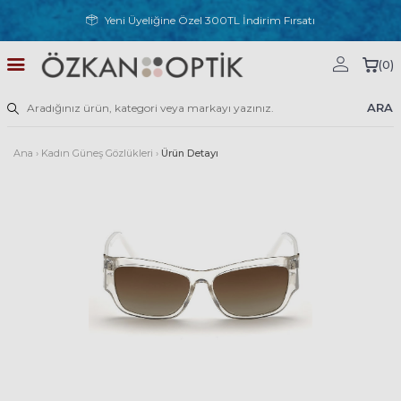
Yeni Üyeliğine Özel 300TL İndirim Fırsatı
(
0
)
ARA
Ana
›
Kadın Güneş Gözlükleri
›
Ürün Detayı