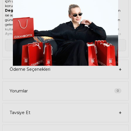
için uygun olan bu güneş gözlüğü, güneşin zararlı ışınlarından
korunmanızı sağlarken, stilinizi de yansıtır.
Degradeli güneş gözlüğü
, camın üst kısmının koyu, alt kısmının
ise açık renkli olduğu bir güneş gözlüğü türüdür. Bu sayede, hem
güneş ışınlarının yüzünüze çarpmasını engeller hem de alt kısımdan
gelen ışığı daha net görmenizi sağlar. Degradeli güneş gözlüğü
kullanmak, hem görüş kalitenizi artırır hem de göz sağlığınızı korur.
Aynalı güneş gözlüğü
, lenslerin dış kısmında yansıtıcı bir kaplama
bulunan güneş gözlüğüdür. Bu kaplama, güneş ışınlarının bir
kısmını geri yansıtarak gözleri korur ve parlama etkisini azaltır.
▼ Devamını Oku
Aynalı güneş gözlükleri, hem erkekler hem de kadınlar için farklı
renk, şekil ve tasarımlarda üretilir. Aynalı güneş gözlükleri, spor,
klasik, retro veya modern bir görünüm sağlayabilir. Aynalı güneş
gözlükleri, aynı zamanda şık ve ilgi çekici bir aksesuar olarak da
kullanılabilir.
Ödeme Seçenekleri
Ürün Faydaları
• GUESS 7609 28T 57 Pembe Kadın güneş gözlüğü, yüksek kaliteli
Metal çerçeveye ve Polikarbon lense sahiptir. Bu malzemeler, güneş
gözlüğünüzün uzun ömürlü, dayanıklı ve konforlu olmasını sağlar.
• GUESS 7609 28T 57 Kadın Pembe güneş gözlüğü, %100 UV
Yorumlar
0
koruması sunar. Bu sayede, gözlerinizi güneşin zararlı ışınlarından
korur ve göz sağlığınızı korur. Yeşil cam rengi, ışığı dengeli bir şekilde
filtreler ve her ortamda rahat bir görüş sağlar.
Paket İçeriği
Tavsiye Et
• GUESS 7609 28T 57 Pembe Kadın Güneş Gözlüğü
• Kılıf
• Gözlük temizleme spreyi
• Gözlük temizleme bezi