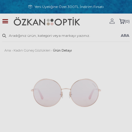
Yeni Üyeliğine Özel 300TL İndirim Fırsatı
(
0
)
ARA
Ana
›
Kadın Güneş Gözlükleri
›
Ürün Detayı