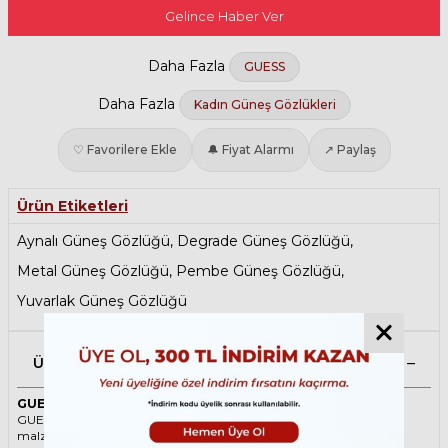
Gelince Haber Ver
Daha Fazla
GUESS
Daha Fazla
Kadın Güneş Gözlükleri
♡ Favorilere Ekle
🔔 Fiyat Alarmı
↗ Paylaş
Ürün Etiketleri
Aynalı Güneş Gözlüğü
,
Degrade Güneş Gözlüğü
,
Metal Güneş Gözlüğü
,
Pembe Güneş Gözlüğü
,
Yuvarlak Güneş Gözlüğü
Ürün Açıklaması
GUESS 7609 28T 57 Pembe Kadın Güneş Gözlüğü
GUESS ikonik Yuvarlak Metal güneş gözlüğü, tarzı ve kaliteli
malzemesi ile göz alıcı bir aksesuar. Hem erkekler hem de kadınlar