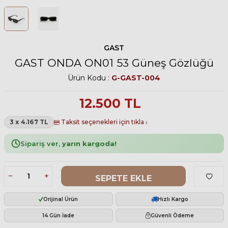
GAST
GAST ONDA ON01 53 Güneş Gözlüğü
Ürün Kodu :
G-GAST-004
12.500
TL
3 x 4.167 TL
Taksit seçenekleri için tıkla
Sipariş ver,
yarın kargoda!
SEPETE EKLE
Orijinal Ürün
Hızlı Kargo
14 Gün İade
Güvenli Ödeme