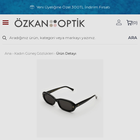
Yeni Üyeliğine Özel 300TL İndirim Fırsatı
(
0
)
ARA
Ana
›
Kadın Güneş Gözlükleri
›
Ürün Detayı