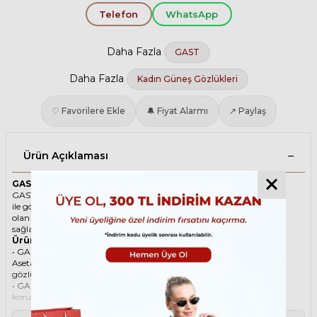
Telefon
WhatsApp
Daha Fazla
GAST
Daha Fazla
Kadın Güneş Gözlükleri
♡ Favorilere Ekle
🔔 Fiyat Alarmı
↗ Paylaş
Ürün Açıklaması
GAST ONDA ON01 53 Siyah Kadın Güneş Gözlüğü
GAST ikonik Oval Asetat güneş gözlüğü, tarzı ve kaliteli malzemesi
ile göz alıcı bir aksesuar. Hem erkekler hem de kadınlar için uygun
olan bu güneş gözlüğü, güneşin zararlı ışınlarından korunmanızı
sağlarken, stilinizi de yansıtır.
Ürün Faydaları
• GAST ONDA ON01 53 Siyah Kadın güneş gözlüğü, yüksek kaliteli
Asetat çerçeveye ve Organik lense sahiptir. Bu malzemeler, güneş
gözlüğünüzün uzun ömürlü, dayanıklı ve konforlu olmasını sağlar.
• GAST ONDA ON01 53 Kadın Siyah güneş gözlüğü, %100 UV
koruması sunar. Bu sayede, gözlerinizi güneşin zararlı ışınlarından
korur ve göz sağlığınızı korur. Yeşil cam rengi, ışığı dengeli bir şekilde