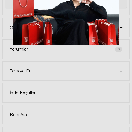
filtreler ve her ortamda rahat bir görüş sağlar.
▼ Devamını Oku
Paket İçeriği
• GAST ONDA ON01 53 Siyah Kadın Güneş Gözlüğü
• Kılıf
• Gözlük temizleme spreyi
• Gözlük temizleme bezi
Ödeme Seçenekleri
Ürün Kullanımı
• GAST ONDA ON01 53 Siyah Kadın güneş gözlüğünüzü, güneşli
havalarda veya ışığın fazla olduğu ortamlarda kullanabilirsiniz.
Güneş gözlüğünüzü, yüz şeklinize uygun bir şekilde takın ve burun
pedlerini ayarlayın. Güneş gözlüğünüzü çıkardığınızda, kılıfına
Yorumlar
0
koyun ve temiz bir bezle silin.
• GAST Oval Asetat güneş gözlüğünüzü, farklı kıyafetlerle
kombinleyebilirsiniz. Güneş gözlüğünüz hem spor hem de klasik
tarzlarla uyum sağlar. Güneş gözlüğünüzü, tişört, kot, ceket, elbise,
Tavsiye Et
takım elbise gibi giysilerle birlikte kullanabilirsiniz.
Satın Alma Bilgileri
• GAST ONDA ON01 53 Siyah Kadın Güneş Gözlüğünün stok
durumu sınırlıdır, elinizi çabuk tutun. Ürünü sepetinize ekleyerek
veya hemen al butonuna tıklayarak sipariş verebilirsiniz.
İade Koşulları
• Ödeme seçenekleri arasında kredi kartı, banka kartı, havale, EFT ve
taksit seçenekleri bulunmaktadır. Güvenli ödeme sistemi sayesinde,
ödemenizi kolay ve güvenli bir şekilde yapabilirsiniz.
• Ürününüz, siparişinizi verdikten sonra 1-3 iş günü içinde kargoya
verilir. 500 TL ve üzeri alışverişlerde kargo ücretsizdir. Kargo takip
Beni Ara
numaranızı, sipariş detaylarınızdan veya e-posta adresinize
gönderilen bilgilendirme mailinden öğrenebilirsiniz.
Iade Süreci