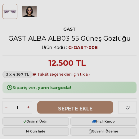
GAST
GAST ALBA ALB03 55 Güneş Gözlüğü
Ürün Kodu :
G-GAST-008
12.500
TL
3 x 4.167 TL
Taksit seçenekleri için tıkla
Sipariş ver,
yarın kargoda!
SEPETE EKLE
Orijinal Ürün
Hızlı Kargo
14 Gün İade
Güvenli Ödeme