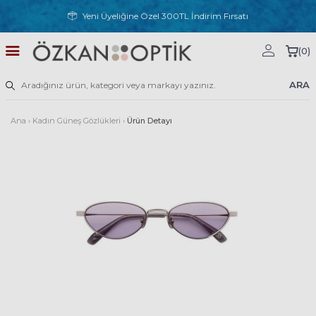
Yeni Üyeliğine Özel 300TL İndirim Fırsatı
(
0
)
ARA
Ana
›
Kadın Güneş Gözlükleri
›
Ürün Detayı