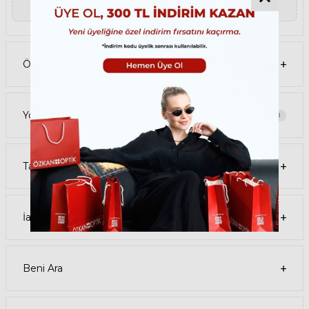
filtreler ve her ortamda rahat bir görüş sağlar.
▼ Devamını Oku
Paket İçeriği
• GAST ALBA ALB03 55 Gümüş Kadın Güneş Gözlüğü
• Kılıf
• Gözlük temizleme spreyi
• Gözlük temizleme bezi
Ödeme Seçenekleri
Ürün Kullanımı
• GAST ALBA ALB03 55 Gümüş Kadın güneş gözlüğünüzü, güneşli
havalarda veya ışığın fazla olduğu ortamlarda kullanabilirsiniz.
Güneş gözlüğünüzü, yüz şeklinize uygun bir şekilde takın ve burun
pedlerini ayarlayın. Güneş gözlüğünüzü çıkardığınızda, kılıfına
Yorumlar
0
koyun ve temiz bir bezle silin.
• GAST Oval Metal güneş gözlüğünüzü, farklı kıyafetlerle
kombinleyebilirsiniz. Güneş gözlüğünüz hem spor hem de klasik
tarzlarla uyum sağlar. Güneş gözlüğünüzü, tişört, kot, ceket, elbise,
Tavsiye Et
takım elbise gibi giysilerle birlikte kullanabilirsiniz.
Satın Alma Bilgileri
• GAST ALBA ALB03 55 Gümüş Kadın Güneş Gözlüğünün stok
durumu sınırlıdır, elinizi çabuk tutun. Ürünü sepetinize ekleyerek
veya hemen al butonuna tıklayarak sipariş verebilirsiniz.
İade Koşulları
• Ödeme seçenekleri arasında kredi kartı, banka kartı, havale, EFT ve
taksit seçenekleri bulunmaktadır. Güvenli ödeme sistemi sayesinde,
ödemenizi kolay ve güvenli bir şekilde yapabilirsiniz.
• Ürününüz, siparişinizi verdikten sonra 1-3 iş günü içinde kargoya
verilir. 500 TL ve üzeri alışverişlerde kargo ücretsizdir. Kargo takip
Beni Ara
numaranızı, sipariş detaylarınızdan veya e-posta adresinize
gönderilen bilgilendirme mailinden öğrenebilirsiniz.
Iade Süreci