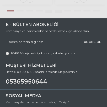
Çerçeve Materyali
Metal
Cam Rengi
Mor
Degrade
Hayır
E - BÜLTEN ABONELİĞİ
Polarize
Hayır
Kampanya ve indirimlerden haberdar olmak için abone olun.
Ayna
Hayır
Fotokromik
Hayır
ABONE OL
KVKK Sözleşmesi'ni
, okudum, kabul ediyorum.
MÜŞTERİ HİZMETLERİ
Haftaiçi 09:00-17:00 saatleri arasında ulaşabilirsiniz.
05365950644
SOSYAL MEDYA
Kampanyalardan haberdar olmak için Takip Et!