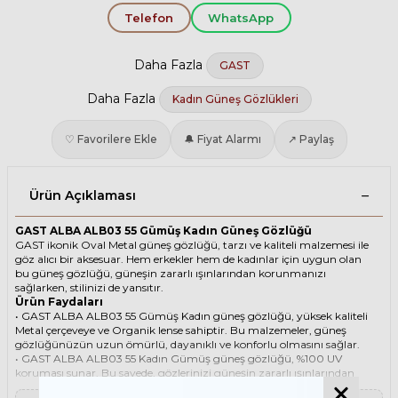
Telefon
WhatsApp
Daha Fazla
GAST
Daha Fazla
Kadın Güneş Gözlükleri
♡ Favorilere Ekle
🔔 Fiyat Alarmı
↗ Paylaş
Ürün Açıklaması
GAST ALBA ALB03 55 Gümüş Kadın Güneş Gözlüğü
GAST ikonik Oval Metal güneş gözlüğü, tarzı ve kaliteli malzemesi ile
göz alıcı bir aksesuar. Hem erkekler hem de kadınlar için uygun olan
bu güneş gözlüğü, güneşin zararlı ışınlarından korunmanızı
sağlarken, stilinizi de yansıtır.
Ürün Faydaları
• GAST ALBA ALB03 55 Gümüş Kadın güneş gözlüğü, yüksek kaliteli
Metal çerçeveye ve Organik lense sahiptir. Bu malzemeler, güneş
gözlüğünüzün uzun ömürlü, dayanıklı ve konforlu olmasını sağlar.
• GAST ALBA ALB03 55 Kadın Gümüş güneş gözlüğü, %100 UV
koruması sunar. Bu sayede, gözlerinizi güneşin zararlı ışınlarından
korur ve göz sağlığınızı korur. Yeşil cam rengi, ışığı dengeli bir şekilde