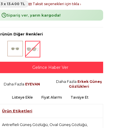
3 x 13.400 TL
Taksit seçenekleri için tıkla
Sipariş ver,
yarın kargoda!
rünün Diğer Renkleri
Gelince Haber Ver
Daha Fazla
Erkek Güneş
Daha Fazla
EYEVAN
Gözlükleri
Listeye Ekle
Fiyat Alarmı
Tavsiye Et
Ürün Etiketleri
Antrefleli Güneş Gözlüğü
,
Oval Güneş Gözlüğü
,