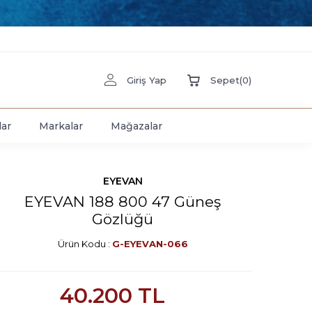
Giriş Yap
Sepet
(
0
)
lar
Markalar
Mağazalar
EYEVAN
EYEVAN 188 800 47 Güneş
Gözlüğü
Ürün Kodu :
G-EYEVAN-066
40.200
TL