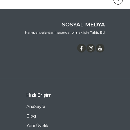
içinde iade edebilirsiniz. İade işlemleri için, ürününüzü
orijinal ambalajı ve faturası ile birlikte kargoya vermeniz
yeterlidir. İade kargo ücreti tarafımızca
karşılanmaktadır. İade işleminizin sonucu, 3 iş günü
içinde e-posta adresinize bildirilir.
•
İletişim Bilgileri
SOSYAL MEDYA
Müşteri hizmetlerimiz, hafta içi - cumartesi 09:00-
Kampanyalardan haberdar olmak için Takip Et!
19:30 saatleri arasında hizmet vermektedir. Her türlü
soru, şikayet ve önerileriniz için,
0 (536) 595 06 44
numaralı telefonumuzu arayabilir veya
destek@ozkanoptik.com
e-posta adresimize
yazabilirsiniz.
EYEVAN 188 800 47 Oval Titanyum Güneş Gözlüğü,
hem göz sağlığınızı koruyan hem de stilinizi
tamamlayan mükemmel bir aksesuardır. Bu fırsatı
kaçırmayın ve hemen sepetinize ekleyin. Siparişiniz en
kısa sürede kapınıza gelsin. Keyifli alışverişler dileriz.
Ürün Açıklaması
Hızlı Erişim
Çerçeve Şekli
Oval
AnaSayfa
Çerçeve Rengi
Gümüş
Blog
Yeni Üyelik
Çerçeve Materyali
Titanyum