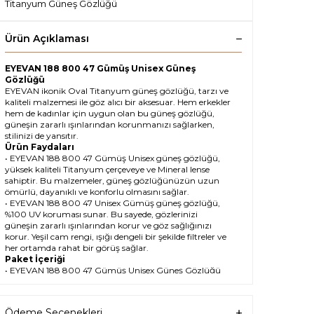
Titanyum Güneş Gözlüğü
Ürün Açıklaması
EYEVAN 188 800 47 Gümüş Unisex Güneş
Gözlüğü
EYEVAN ikonik Oval Titanyum güneş gözlüğü, tarzı ve
kaliteli malzemesi ile göz alıcı bir aksesuar. Hem erkekler
hem de kadınlar için uygun olan bu güneş gözlüğü,
güneşin zararlı ışınlarından korunmanızı sağlarken,
stilinizi de yansıtır.
Ürün Faydaları
• EYEVAN 188 800 47 Gümüş Unisex güneş gözlüğü,
yüksek kaliteli Titanyum çerçeveye ve Mineral lense
sahiptir. Bu malzemeler, güneş gözlüğünüzün uzun
ömürlü, dayanıklı ve konforlu olmasını sağlar.
• EYEVAN 188 800 47 Unisex Gümüş güneş gözlüğü,
%100 UV koruması sunar. Bu sayede, gözlerinizi
güneşin zararlı ışınlarından korur ve göz sağlığınızı
korur. Yeşil cam rengi, ışığı dengeli bir şekilde filtreler ve
her ortamda rahat bir görüş sağlar.
Paket İçeriği
• EYEVAN 188 800 47 Gümüş Unisex Güneş Gözlüğü
• Kılıf
• Gözlük temizleme spreyi
• Gözlük temizleme bezi
Ödeme Seçenekleri