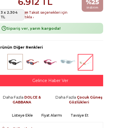
6.912
TL
%
25
indirim
3 x 2.304
Taksit seçenekleri için
TL
tıkla
Sipariş ver,
yarın kargoda!
rünün Diğer Renkleri
Gelince Haber Ver
Daha Fazla
Daha Fazla
DOLCE &
Çocuk Güneş
GABBANA
Gözlükleri
Listeye Ekle
Fiyat Alarmı
Tavsiye Et