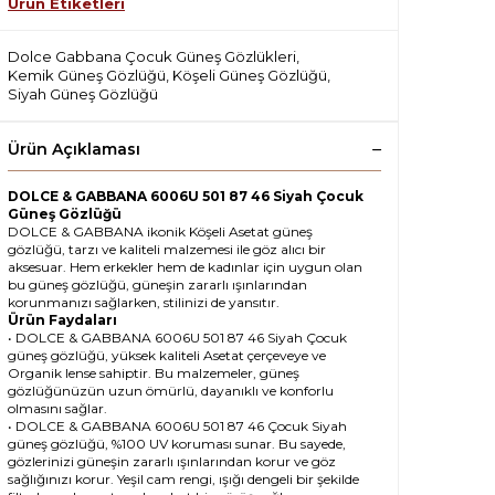
Ürün Etiketleri
Dolce Gabbana Çocuk Güneş Gözlükleri
,
Kemik Güneş Gözlüğü
,
Köşeli Güneş Gözlüğü
,
Siyah Güneş Gözlüğü
Ürün Açıklaması
DOLCE & GABBANA 6006U 501 87 46 Siyah Çocuk
Güneş Gözlüğü
DOLCE & GABBANA ikonik Köşeli Asetat güneş
gözlüğü, tarzı ve kaliteli malzemesi ile göz alıcı bir
aksesuar. Hem erkekler hem de kadınlar için uygun olan
bu güneş gözlüğü, güneşin zararlı ışınlarından
korunmanızı sağlarken, stilinizi de yansıtır.
Ürün Faydaları
• DOLCE & GABBANA 6006U 501 87 46 Siyah Çocuk
güneş gözlüğü, yüksek kaliteli Asetat çerçeveye ve
Organik lense sahiptir. Bu malzemeler, güneş
gözlüğünüzün uzun ömürlü, dayanıklı ve konforlu
olmasını sağlar.
• DOLCE & GABBANA 6006U 501 87 46 Çocuk Siyah
güneş gözlüğü, %100 UV koruması sunar. Bu sayede,
gözlerinizi güneşin zararlı ışınlarından korur ve göz
sağlığınızı korur. Yeşil cam rengi, ışığı dengeli bir şekilde