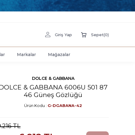
Giriş Yap
Sepet
(
0
)
lar
Markalar
Mağazalar
DOLCE & GABBANA
DOLCE & GABBANA 6006U 501 87
46 Güneş Gözlüğü
Ürün Kodu :
G-DGABANA-42
9.216
TL