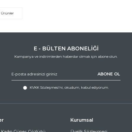
 Ürünler
E - BÜLTEN ABONELİĞİ
Kampanya ve indirimlerden haberdar olmak için abone olun.
ABONE OL
KVKK Sözleşmesi'ni
, okudum, kabul ediyorum.
er
Kurumsal
 Kadın Güneş Gözlüğü
Üyelik Sözleşmesi