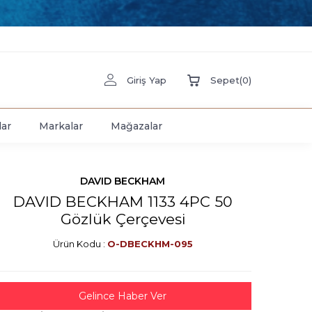
Giriş Yap
Sepet
(
0
)
lar
Markalar
Mağazalar
DAVID BECKHAM
DAVID BECKHAM 1133 4PC 50
Gözlük Çerçevesi
Ürün Kodu :
O-DBECKHM-095
Gelince Haber Ver