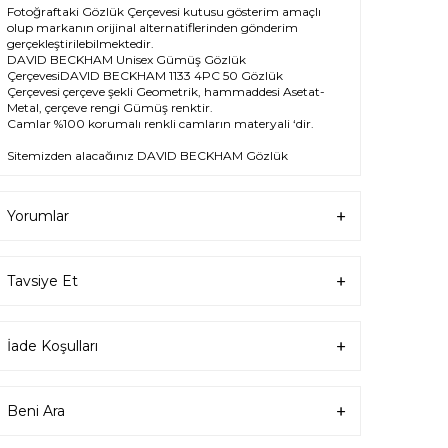
Fotoğraftaki Gözlük Çerçevesi kutusu gösterim amaçlı
olup markanın orijinal alternatiflerinden gönderim
gerçekleştirilebilmektedir.
DAVID BECKHAM Unisex Gümüş Gözlük
ÇerçevesiDAVID BECKHAM 1133 4PC 50 Gözlük
Çerçevesi çerçeve şekli Geometrik, hammaddesi Asetat-
Metal, çerçeve rengi Gümüş renktir.
Camlar %100 korumalı renkli camların materyali ‘dir.
Sitemizden alacağınız DAVID BECKHAM Gözlük
Çerçevesi %100 orijinal ve 2 yıl garantilidir. Garanti
kapsamındaki tüm parça değişim ve tamir işlemlerini
ÖZKAN OPTİK
mağazalarından ücretsiz olarak destek
Yorumlar
alabilirsiniz.
Garanti kapsamı dışındaki tüm parça değişim ve tamir
işlemleri için parça ücreti karşılığında ömür boyu
Tavsiye Et
Özkan Optik mağazalarından destek alabilirsiniz ya da
destek@ozkanoptik.com
mail adresinden her
zaman talep oluşturabilirsiniz.
İade Koşulları
Ürün Açıklaması
Beni Ara
Çerçeve Şekli
Geometrik