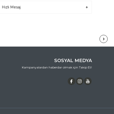
Çerçeve Rengi
Gümüş
Hızlı Mesaj
Çerçeve Materyali
Asetat-Metal
SOSYAL MEDYA
Kampanyalardan haberdar olmak için Takip Et!