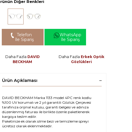
rünün Diğer Renkleri
Telefon
WhatsApp
İle Sipariş
İle Sipariş
Daha Fazla
Daha Fazla
DAVID
Erkek Optik
BECKHAM
Gözlükleri
Ürün Açıklaması
DAVID BECKHAM Marka 1133 model 4PC renk kodlu
%100 UV korumalı ve 2 yıl garantili Gözlük Çerçevesi
tarafınıza orijinal kutusu, garanti belgesi ve adınıza
düzenlenmiş faturası ile birlikte özenle paketlenerek
kargoya teslim edilir.
Paketinize ek olarak silme bezi ve temizleme spreyi
ücretsiz olarak eklenmektedir.