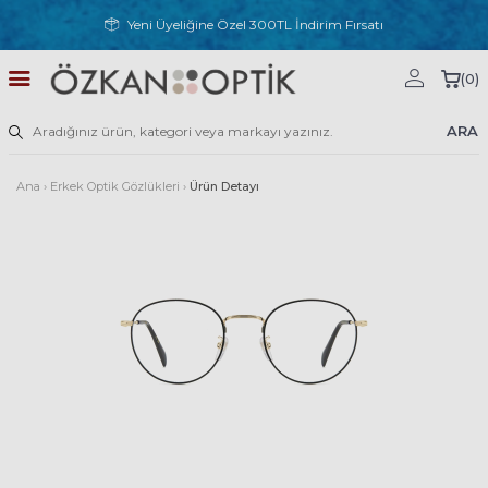
Yeni Üyeliğine Özel 300TL İndirim Fırsatı
(
0
)
ARA
Ana
›
Erkek Optik Gözlükleri
›
Ürün Detayı