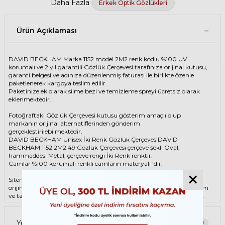
Daha Fazla
Erkek Optik Gözlükleri
Ürün Açıklaması
DAVID BECKHAM Marka 1152 model 2M2 renk kodlu %100 UV
korumalı ve 2 yıl garantili Gözlük Çerçevesi tarafınıza orijinal kutusu,
garanti belgesi ve adınıza düzenlenmiş faturası ile birlikte özenle
paketlenerek kargoya teslim edilir.
Paketinize ek olarak silme bezi ve temizleme spreyi ücretsiz olarak
eklenmektedir.
Fotoğraftaki Gözlük Çerçevesi kutusu gösterim amaçlı olup
markanın orijinal alternatiflerinden gönderim
gerçekleştirilebilmektedir.
DAVID BECKHAM Unisex İki Renk Gözlük ÇerçevesiDAVID
BECKHAM 1152 2M2 49 Gözlük Çerçevesi çerçeve şekli Oval,
hammaddesi Metal, çerçeve rengi İki Renk renktir.
Camlar %100 korumalı renkli camların materyali ‘dir.
Sitemizden alacağınız DAVID BECKHAM Gözlük Çerçevesi %100
orijinal ve 2 yıl garantilidir. Garanti kapsamındaki tüm parça değişim
ve tamir işlemlerini
ÖZKAN OPTİK
mağazalarından ücretsiz olarak
destek alabilirsiniz.
Garanti kapsamı dışındaki tüm parça değişim ve tamir işlemleri için
Yorumlar
0