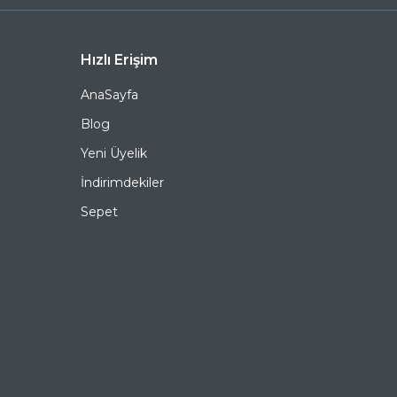
kısa sürede kapınıza gelsin. Keyifli alışverişler dileriz.
Ürün Açıklaması
Hızlı Erişim
AnaSayfa
Çerçeve Şekli
Yuvarlak
Blog
Çerçeve Rengi
Pembe
Yeni Üyelik
Çerçeve Materyali
Asetat
İndirimdekiler
Sepet
Cam Rengi
Füme
Degrade
Hayır
Polarize
Hayır
Ayna
Hayır
Fotokromik
Hayır