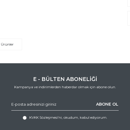
 Ürünler
E - BÜLTEN ABONELİĞİ
Kampanya ve indirimlerden haberdar olmak için abone olun.
ABONE OL
KVKK Sözleşmesi'ni
, okudum, kabul ediyorum.