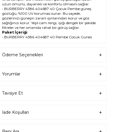
uzun ömürlü, dayanıklı ve konforlu olmasını sağlar.
• BURBERRY 4386 404687 40 Çocuk Pembe güneş
gözlüğü, %100 UV koruması sunar. Bu sayede,
gözlerinizi güneşin zararlı ışınlarından korur ve göz
sağlığınızı korur. Yeşil cam rengi, ışığı dengeli bir şekilde
filtreler ve her ortamda rahat bir görüş sağlar.
Paket İçeriği
• BURBERRY 4386 404687 40 Pembe Çocuk Güneş
Gözlüğü
• Kılıf
• Gözlük temizleme spreyi
Ödeme Seçenekleri
• Gözlük temizleme bezi
Ürün Kullanımı
• BURBERRY 4386 404687 40 Pembe Çocuk güneş
gözlüğünüzü, güneşli havalarda veya ışığın fazla
Yorumlar
olduğu ortamlarda kullanabilirsiniz. Güneş
gözlüğünüzü, yüz şeklinize uygun bir şekilde takın ve
burun pedlerini ayarlayın. Güneş gözlüğünüzü
çıkardığınızda, kılıfına koyun ve temiz bir bezle silin.
Tavsiye Et
• BURBERRY Yuvarlak Asetat güneş gözlüğünüzü,
farklı kıyafetlerle kombinleyebilirsiniz. Güneş
gözlüğünüz hem spor hem de klasik tarzlarla uyum
sağlar. Güneş gözlüğünüzü, tişört, kot, ceket, elbise,
İade Koşulları
takım elbise gibi giysilerle birlikte kullanabilirsiniz.
Satın Alma Bilgileri
• BURBERRY 4386 404687 40 Pembe Çocuk Güneş
Gözlüğünün stok durumu sınırlıdır, elinizi çabuk tutun.
Beni Ara
Ürünü sepetinize ekleyerek veya hemen al butonuna