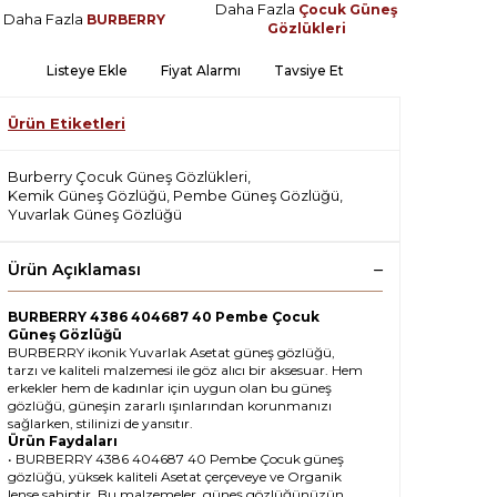
Daha Fazla
Çocuk Güneş
Daha Fazla
BURBERRY
Gözlükleri
Listeye Ekle
Fiyat Alarmı
Tavsiye Et
Ürün Etiketleri
Burberry Çocuk Güneş Gözlükleri
,
Kemik Güneş Gözlüğü
,
Pembe Güneş Gözlüğü
,
Yuvarlak Güneş Gözlüğü
Ürün Açıklaması
BURBERRY 4386 404687 40 Pembe Çocuk
Güneş Gözlüğü
BURBERRY ikonik Yuvarlak Asetat güneş gözlüğü,
tarzı ve kaliteli malzemesi ile göz alıcı bir aksesuar. Hem
erkekler hem de kadınlar için uygun olan bu güneş
gözlüğü, güneşin zararlı ışınlarından korunmanızı
sağlarken, stilinizi de yansıtır.
Ürün Faydaları
• BURBERRY 4386 404687 40 Pembe Çocuk güneş
gözlüğü, yüksek kaliteli Asetat çerçeveye ve Organik
lense sahiptir. Bu malzemeler, güneş gözlüğünüzün