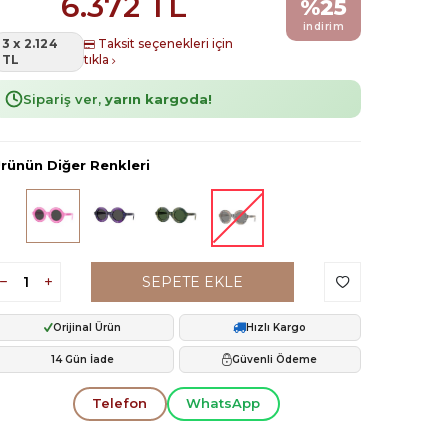
6.372
TL
%
25
indirim
3 x 2.124
Taksit seçenekleri için
TL
tıkla
Sipariş ver,
yarın kargoda!
rünün Diğer Renkleri
SEPETE EKLE
Orijinal Ürün
Hızlı Kargo
14 Gün İade
Güvenli Ödeme
Telefon
WhatsApp