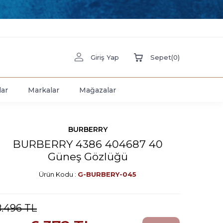
Giriş Yap
Sepet
(
0
)
lar
Markalar
Mağazalar
BURBERRY
BURBERRY 4386 404687 40
Güneş Gözlüğü
Ürün Kodu :
G-BURBERY-045
8.496
TL