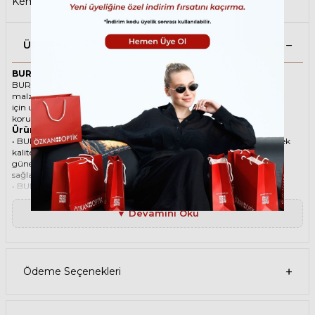
Kemik Güneş Gözlüğü
Ürün Açıklaması
BURBERRY 4004U 413187 49 Bordo Çocuk Güneş Gözlüğü
BURBERRY ikonik Cat Eye Asetat güneş gözlüğü, tarzı ve kaliteli
malzemesi ile göz alıcı bir aksesuar. Hem erkekler hem de kadınlar
için uygun olan bu güneş gözlüğü, güneşin zararlı ışınlarından
korunmanızı sağlarken, stilinizi de yansıtır.
Ürün Faydaları
• BURBERRY 4004U 413187 49 Bordo Çocuk güneş gözlüğü, yüksek
kaliteli Asetat çerçeveye ve Organik lense sahiptir. Bu malzemeler,
güneş gözlüğünüzün uzun ömürlü, dayanıklı ve konforlu olmasını
sağlar.
• BURBERRY 4004U 413187 49 Çocuk Bordo güneş gözlüğü, %100
UV koruması sunar. Bu sayede, gözlerinizi güneşin zararlı
ışınlarından korur ve göz sağlığınızı korur. Yeşil cam rengi, ışığı
▼ Devamını Oku
dengeli bir şekilde filtreler ve her ortamda rahat bir görüş sağlar.
Paket İçeriği
• BURBERRY 4004U 413187 49 Bordo Çocuk Güneş Gözlüğü
• Kılıf
• Gözlük temizleme spreyi
Ödeme Seçenekleri
• Gözlük temizleme bezi
Ürün Kullanımı
• BURBERRY 4004U 413187 49 Bordo Çocuk güneş gözlüğünüzü,
güneşli havalarda veya ışığın fazla olduğu ortamlarda