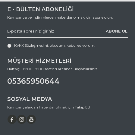
0 (536) 595 06 44
E - BÜLTEN ABONELİĞİ
numaralı telefonumuzu arayabilir veya
Kampanya ve indirimlerden haberdar olmak için abone olun.
destek@ozkanoptik.com
ABONE OL
e-posta adresimize yazabilirsiniz.
BURBERRY 4004U 413187 49 Cat Eye Asetat Güneş Gözlüğü, hem
KVKK Sözleşmesi'ni
, okudum, kabul ediyorum.
göz sağlığınızı koruyan hem de stilinizi tamamlayan mükemmel bir
aksesuardır. Bu fırsatı kaçırmayın ve hemen sepetinize ekleyin.
Siparişiniz en kısa sürede kapınıza gelsin. Keyifli alışverişler dileriz.
MÜŞTERİ HİZMETLERİ
Ürün Açıklaması
Haftaiçi 09:00-17:00 saatleri arasında ulaşabilirsiniz.
Çerçeve Şekli
Cat Eye
05365950644
Çerçeve Rengi
Bordo
Çerçeve Materyali
Asetat
SOSYAL MEDYA
Cam Rengi
Füme
Kampanyalardan haberdar olmak için Takip Et!
Degrade
Hayır
Polarize
Hayır