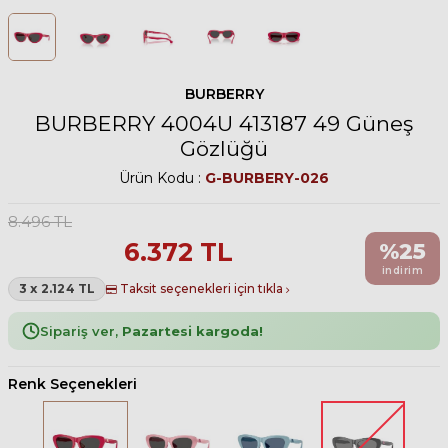
BURBERRY
BURBERRY 4004U 413187 49 Güneş
Gözlüğü
Ürün Kodu :
G-BURBERY-026
8.496
TL
6.372
TL
%
25
indirim
3 x 2.124 TL
Taksit seçenekleri için tıkla
Sipariş ver,
Pazartesi kargoda!
Renk Seçenekleri