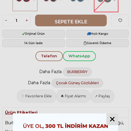
SEPETE EKLE
Orijinal Ürün
Hızlı Kargo
14 Gün İade
Güvenli Ödeme
Telefon
WhatsApp
Daha Fazla
BURBERRY
Daha Fazla
Çocuk Güneş Gözlükleri
♡ Favorilere Ekle
🔔 Fiyat Alarmı
↗ Paylaş
Ürün Etiketleri
Burberry Çocuk Güneş Gözlükleri
,
Cat Eye Güneş Gözlüğü
,