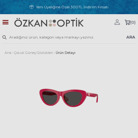
Yeni Üyeliğine Özel 300TL İndirim Fırsatı
(
0
)
ARA
Ana
›
Çocuk Güneş Gözlükleri
›
Ürün Detayı