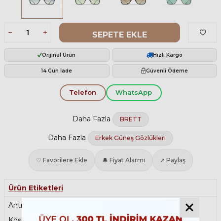
SEPETE EKLE
Orijinal Ürün
Hızlı Kargo
14 Gün İade
Güvenli Ödeme
Telefon
WhatsApp
Daha Fazla
BRETT
Daha Fazla
Erkek Güneş Gözlükleri
♡ Favorilere Ekle
🔔 Fiyat Alarmı
↗ Paylaş
Ürün Etiketleri
Antrefleli Güneş Gözlüğü
,
Degrade Güneş Gözlüğü
,
Köşeli Güneş Gözlüğü
,
Polarize Güneş Gözlüğü
,