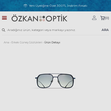
Yeni Üyeliğine Özel 300TL İndirim Fırsatı
(
0
)
ARA
Ana
›
Erkek Güneş Gözlükleri
›
Ürün Detayı