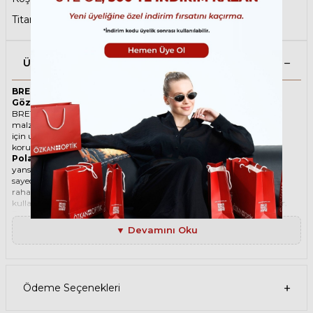
Titanyum Güneş Gözlüğü
Ürün Açıklaması
BRETT LOUIS SUN C04 55 Polarize Lacivert Unisex Güneş
Gözlüğü
BRETT ikonik Köşeli Titanyum güneş gözlüğü, tarzı ve kaliteli
malzemesi ile göz alıcı bir aksesuar. Hem erkekler hem de kadınlar
için uygun olan bu güneş gözlüğü, güneşin zararlı ışınlarından
korunmanızı sağlarken, stilinizi de yansıtır.
Polarize güneş gözlüğü
, güneş ışınlarının yatay yüzeylerden
yansımasını engelleyen özel bir filtre içeren bir gözlük türüdür. Bu
sayede, gözlerinizin parlama, yansıma, kamaşma gibi
rahatsızlıklardan korunmasını sağlar. Polarize güneş gözlüğü
kullanmak, hem görüş kalitenizi artırır hem de göz sağlığınızı korur.
Degradeli güneş gözlüğü
, camın üst kısmının koyu, alt kısmının
ise açık renkli olduğu bir güneş gözlüğü türüdür. Bu sayede, hem
▼ Devamını Oku
güneş ışınlarının yüzünüze çarpmasını engeller hem de alt kısımdan
gelen ışığı daha net görmenizi sağlar. Degradeli güneş gözlüğü
kullanmak, hem görüş kalitenizi artırır hem de göz sağlığınızı korur.
Ürün Faydaları
• BRETT LOUIS SUN C04 55 Polarize Lacivert Unisex güneş gözlüğü,
Ödeme Seçenekleri
yüksek kaliteli Titanyum çerçeveye ve Organik lense sahiptir. Bu
malzemeler, güneş gözlüğünüzün uzun ömürlü, dayanıklı ve