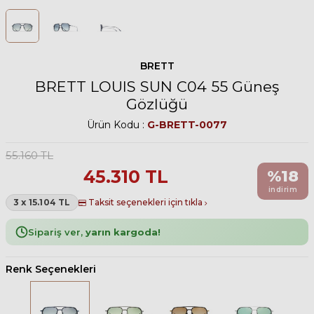
BRETT
BRETT LOUIS SUN C04 55 Güneş
Gözlüğü
Ürün Kodu :
G-BRETT-0077
55.160
TL
45.310
TL
%
18
indirim
3 x 15.104 TL
Taksit seçenekleri için tıkla
Sipariş ver,
yarın kargoda!
Renk Seçenekleri