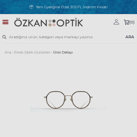
Yeni Üyeliğine Özel 300TL İndirim Fırsatı
(
0
)
ARA
Ana
›
Erkek Optik Gözlükleri
›
Ürün Detayı