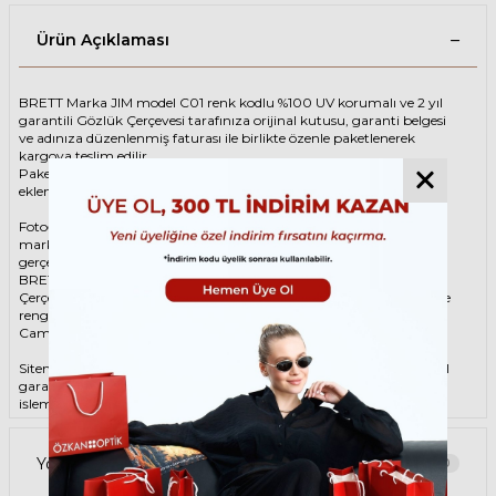
Ürün Açıklaması
BRETT Marka JIM model C01 renk kodlu %100 UV korumalı ve 2 yıl
garantili Gözlük Çerçevesi tarafınıza orijinal kutusu, garanti belgesi
ve adınıza düzenlenmiş faturası ile birlikte özenle paketlenerek
kargoya teslim edilir.
Paketinize ek olarak silme bezi ve temizleme spreyi ücretsiz olarak
eklenmektedir.
Fotoğraftaki Gözlük Çerçevesi kutusu gösterim amaçlı olup
markanın orijinal alternatiflerinden gönderim
gerçekleştirilebilmektedir.
BRETT Unisex Sarı Gözlük ÇerçevesiBRETT JIM C01 48 Gözlük
Çerçevesi çerçeve şekli Oval, hammaddesi Asetat-Titanyum, çerçeve
rengi Sarı renktir.
Camlar %100 korumalı renkli camların materyali ‘dir.
Sitemizden alacağınız BRETT Gözlük Çerçevesi %100 orijinal ve 2 yıl
garantilidir. Garanti kapsamındaki tüm parça değişim ve tamir
işlemlerini
ÖZKAN OPTİK
mağazalarından ücretsiz olarak destek
alabilirsiniz.
Garanti kapsamı dışındaki tüm parça değişim ve tamir işlemleri için
Yorumlar
0
parça ücreti karşılığında ömür boyu Özkan Optik mağazalarından
destek alabilirsiniz ya da