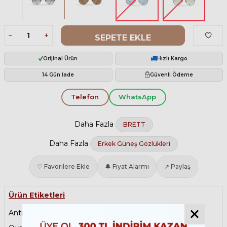
SEPETE EKLE
Orijinal Ürün
Hızlı Kargo
14 Gün İade
Güvenli Ödeme
Telefon
WhatsApp
Daha Fazla
BRETT
Daha Fazla
Erkek Güneş Gözlükleri
♡ Favorilere Ekle
🔔 Fiyat Alarmı
↗ Paylaş
Ürün Etiketleri
Antrefleli Güneş Gözlüğü
,
Degrade Güneş Gözlüğü
,