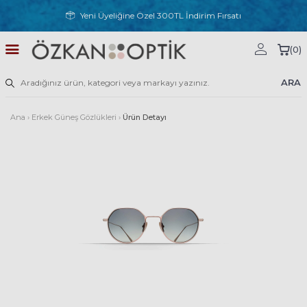
Yeni Üyeliğine Özel 300TL İndirim Fırsatı
(
0
)
ARA
Ana
›
Erkek Güneş Gözlükleri
›
Ürün Detayı