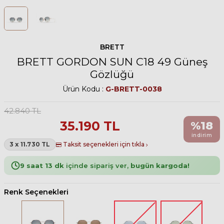
BRETT
BRETT GORDON SUN C18 49 Güneş
Gözlüğü
Ürün Kodu :
G-BRETT-0038
42.840
TL
35.190
TL
%
18
indirim
3 x 11.730 TL
Taksit seçenekleri için tıkla
9 saat 13 dk
içinde sipariş ver,
bugün kargoda!
Renk Seçenekleri