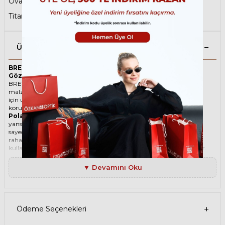
Oval Güneş Gözlüğü
,
Polarize Güneş Gözlüğü
,
Titanyum Güneş Gözlüğü
Ürün Açıklaması
BRETT GORDON SUN C18 49 Polarize Bronz Unisex Güneş
Gözlüğü
BRETT ikonik Oval Titanyum güneş gözlüğü, tarzı ve kaliteli
malzemesi ile göz alıcı bir aksesuar. Hem erkekler hem de kadınlar
için uygun olan bu güneş gözlüğü, güneşin zararlı ışınlarından
korunmanızı sağlarken, stilinizi de yansıtır.
Polarize güneş gözlüğü
, güneş ışınlarının yatay yüzeylerden
yansımasını engelleyen özel bir filtre içeren bir gözlük türüdür. Bu
sayede, gözlerinizin parlama, yansıma, kamaşma gibi
rahatsızlıklardan korunmasını sağlar. Polarize güneş gözlüğü
kullanmak, hem görüş kalitenizi artırır hem de göz sağlığınızı korur.
Degradeli güneş gözlüğü
, camın üst kısmının koyu, alt kısmının
ise açık renkli olduğu bir güneş gözlüğü türüdür. Bu sayede, hem
▼ Devamını Oku
güneş ışınlarının yüzünüze çarpmasını engeller hem de alt kısımdan
gelen ışığı daha net görmenizi sağlar. Degradeli güneş gözlüğü
kullanmak, hem görüş kalitenizi artırır hem de göz sağlığınızı korur.
Ürün Faydaları
• BRETT GORDON SUN C18 49 Polarize Bronz Unisex güneş
Ödeme Seçenekleri
gözlüğü, yüksek kaliteli Titanyum çerçeveye ve Organik lense
sahiptir. Bu malzemeler, güneş gözlüğünüzün uzun ömürlü,