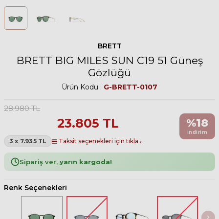
BRETT
BRETT BIG MILES SUN C19 51 Güneş
Gözlüğü
Ürün Kodu :
G-BRETT-0107
28.980
TL
23.805
TL
%
18
indirim
3 x 7.935 TL
Taksit seçenekleri için tıkla
Sipariş ver,
yarın kargoda!
Renk Seçenekleri