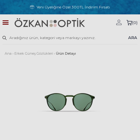
Yeni Üyeliğine Özel 300TL İndirim Fırsatı
(
0
)
ARA
Ana
›
Erkek Güneş Gözlükleri
›
Ürün Detayı