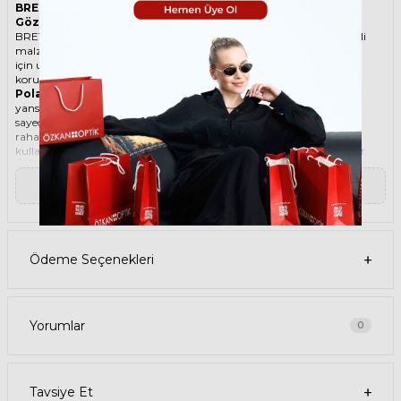
BRETT BIG MILES SUN C19 51 Polarize Yeşil Unisex Güneş
Gözlüğü
BRETT ikonik Oval Asetat-Titanyum güneş gözlüğü, tarzı ve kaliteli
malzemesi ile göz alıcı bir aksesuar. Hem erkekler hem de kadınlar
için uygun olan bu güneş gözlüğü, güneşin zararlı ışınlarından
korunmanızı sağlarken, stilinizi de yansıtır.
Polarize güneş gözlüğü
, güneş ışınlarının yatay yüzeylerden
yansımasını engelleyen özel bir filtre içeren bir gözlük türüdür. Bu
sayede, gözlerinizin parlama, yansıma, kamaşma gibi
rahatsızlıklardan korunmasını sağlar. Polarize güneş gözlüğü
kullanmak, hem görüş kalitenizi artırır hem de göz sağlığınızı korur.
Ürün Faydaları
• BRETT BIG MILES SUN C19 51 Polarize Yeşil Unisex güneş gözlüğü,
▼ Devamını Oku
yüksek kaliteli Asetat-Titanyum çerçeveye ve Organik lense sahiptir.
Bu malzemeler, güneş gözlüğünüzün uzun ömürlü, dayanıklı ve
konforlu olmasını sağlar.
• BRETT BIG MILES SUN C19 51 Unisex Polarize Yeşil güneş gözlüğü,
%100 UV koruması sunar. Bu sayede, gözlerinizi güneşin zararlı
Ödeme Seçenekleri
ışınlarından korur ve göz sağlığınızı korur. Yeşil cam rengi, ışığı
dengeli bir şekilde filtreler ve her ortamda rahat bir görüş sağlar.
Paket İçeriği
• BRETT BIG MILES SUN C19 51 Polarize Yeşil Unisex Güneş Gözlüğü
• Kılıf
Yorumlar
0
• Gözlük temizleme spreyi
• Gözlük temizleme bezi
Ürün Kullanımı
• BRETT BIG MILES SUN C19 51 Polarize Yeşil Unisex güneş
Tavsiye Et
gözlüğünüzü, güneşli havalarda veya ışığın fazla olduğu ortamlarda