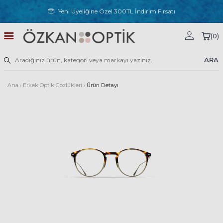
Yeni Üyeliğine Özel 300TL İndirim Fırsatı
(
0
)
ARA
Ana
›
Erkek Optik Gözlükleri
›
Ürün Detayı