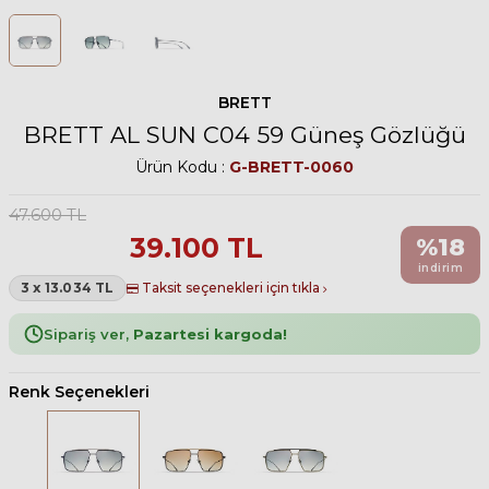
BRETT
BRETT AL SUN C04 59 Güneş Gözlüğü
Ürün Kodu :
G-BRETT-0060
47.600
TL
39.100
TL
%
18
indirim
3 x 13.034 TL
Taksit seçenekleri için tıkla
Sipariş ver,
Pazartesi kargoda!
Renk Seçenekleri