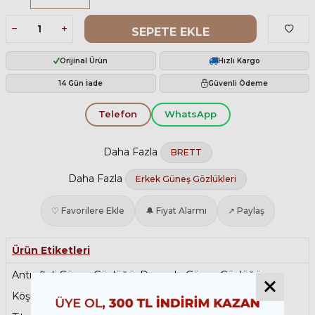
SEPETE EKLE
Orijinal Ürün
Hızlı Kargo
14 Gün İade
Güvenli Ödeme
Telefon
WhatsApp
Daha Fazla
BRETT
Daha Fazla
Erkek Güneş Gözlükleri
♡ Favorilere Ekle
🔔 Fiyat Alarmı
↗ Paylaş
Ürün Etiketleri
Antrefleli Güneş Gözlüğü
,
Degrade Güneş Gözlüğü
,
Köşeli Güneş Gözlüğü
,
Polarize Güneş Gözlüğü
,