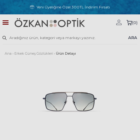
Yeni Üyeliğine Özel 300TL İndirim Fırsatı
(
0
)
ARA
Ana
›
Erkek Güneş Gözlükleri
›
Ürün Detayı