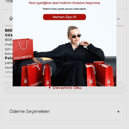
Titanyum Güneş Gözlüğü
Ürün Açıklaması
BRETT AL SUN C04 59 Polarize Lacivert Unisex Güneş
Gözlüğü
BRETT ikonik Köşeli Titanyum güneş gözlüğü, tarzı ve kaliteli
malzemesi ile göz alıcı bir aksesuar. Hem erkekler hem de kadınlar
için uygun olan bu güneş gözlüğü, güneşin zararlı ışınlarından
korunmanızı sağlarken, stilinizi de yansıtır.
Polarize güneş gözlüğü
, güneş ışınlarının yatay yüzeylerden
yansımasını engelleyen özel bir filtre içeren bir gözlük türüdür. Bu
sayede, gözlerinizin parlama, yansıma, kamaşma gibi
rahatsızlıklardan korunmasını sağlar. Polarize güneş gözlüğü
kullanmak, hem görüş kalitenizi artırır hem de göz sağlığınızı korur.
Degradeli güneş gözlüğü
, camın üst kısmının koyu, alt kısmının
ise açık renkli olduğu bir güneş gözlüğü türüdür. Bu sayede, hem
▼ Devamını Oku
güneş ışınlarının yüzünüze çarpmasını engeller hem de alt kısımdan
gelen ışığı daha net görmenizi sağlar. Degradeli güneş gözlüğü
kullanmak, hem görüş kalitenizi artırır hem de göz sağlığınızı korur.
Ürün Faydaları
• BRETT AL SUN C04 59 Polarize Lacivert Unisex güneş gözlüğü,
Ödeme Seçenekleri
yüksek kaliteli Titanyum çerçeveye ve Organik lense sahiptir. Bu
malzemeler, güneş gözlüğünüzün uzun ömürlü, dayanıklı ve
konforlu olmasını sağlar.
• BRETT AL SUN C04 59 Unisex Polarize Lacivert güneş gözlüğü,