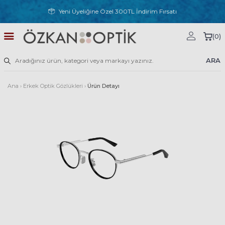
Yeni Üyeliğine Özel 300TL İndirim Fırsatı
(
0
)
ARA
Ana
›
Erkek Optik Gözlükleri
›
Ürün Detayı