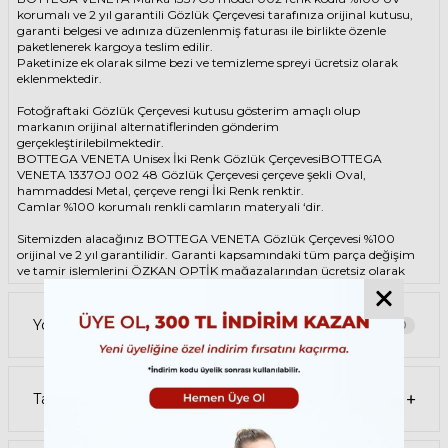
korumalı ve 2 yıl garantili Gözlük Çerçevesi tarafınıza orijinal kutusu,
garanti belgesi ve adınıza düzenlenmiş faturası ile birlikte özenle
paketlenerek kargoya teslim edilir.
Paketinize ek olarak silme bezi ve temizleme spreyi ücretsiz olarak
eklenmektedir.
Fotoğraftaki Gözlük Çerçevesi kutusu gösterim amaçlı olup
markanın orijinal alternatiflerinden gönderim
gerçekleştirilebilmektedir.
BOTTEGA VENETA Unisex İki Renk Gözlük ÇerçevesiBOTTEGA
VENETA 1337OJ 002 48 Gözlük Çerçevesi çerçeve şekli Oval,
hammaddesi Metal, çerçeve rengi İki Renk renktir.
Camlar %100 korumalı renkli camların materyali ‘dir.
Sitemizden alacağınız BOTTEGA VENETA Gözlük Çerçevesi %100
orijinal ve 2 yıl garantilidir. Garanti kapsamındaki tüm parça değişim
ve tamir işlemlerini
ÖZKAN OPTİK
mağazalarından ücretsiz olarak
destek alabilirsiniz.
Garanti kapsamı dışındaki tüm parça değişim ve tamir işlemleri için
Yorumlar
0
parça ücreti karşılığında ömür boyu Özkan Optik mağazalarından
destek alabilirsiniz ya da
destek@ozkanoptik.com
Tavsiye Et
mail adresinden her zaman talep oluşturabilirsiniz.