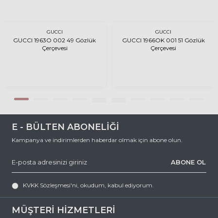
GUCCI
GUCCI
GUCCI 1963O 002 49 Gözlük
GUCCI 1966OK 001 51 Gözlük
Çerçevesi
Çerçevesi
E - BÜLTEN ABONELİĞİ
Kampanya ve indirimlerden haberdar olmak için abone olun.
ABONE OL
KVKK Sözleşmesi'ni
, okudum, kabul ediyorum.
MÜŞTERİ HİZMETLERİ